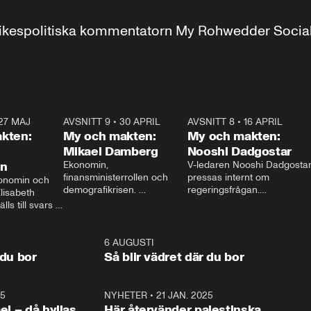
r inrikespolitiska kommentatorn My Rohwedder Soci
27 MAJ
3:51
AVSNITT 9
•
30 APRIL
24:00
AVSNITT 8
•
16 APRIL
25:1
kten:
My och makten:
My och makten:
Mikael Damberg
Nooshi Dadgostar
on
Ekonomin, 
V-ledaren Nooshi Dadgostar
finansministerrollen och 
pressas internt om 
onomin och 
demografikrisen. 
regeringsfrågan.

lisabeth 
Oppositionen ställs till svars 
I Aftonbladets 
ls till svars 
när Socialdemokraternas 
partiledarutfrågning ”My 
stern gästar 
Mikael Damberg gästar My 
och Makten” sätter hon ner 
My och Makten. 
och Makten. 
foten mot kritikerna:

1:06
6 AUGUSTI
1:0
– Vi ställer upp i val. Ska vi 
 du bor
Så blir vädret där du bor
vara med så sitter vi förstås 
25
1:22
NYHETER
•
21 JAN. 2025
0:5
ael – då hyllas
Här återvänder palestinska