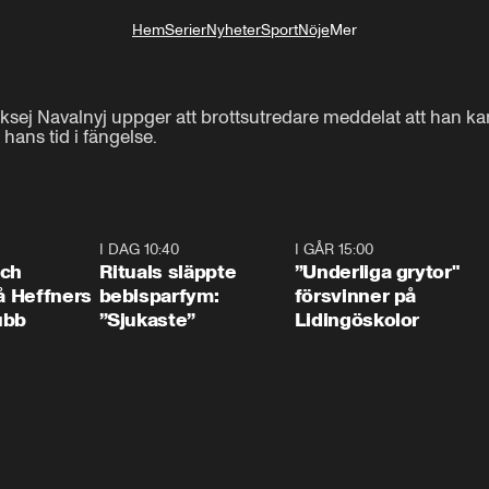
Hem
Serier
Nyheter
Sport
Nöje
Mer
Livsstil
ksej Navalnyj uppger att brottsutredare meddelat att han kan
hans tid i fängelse.
0:55
I DAG 10:40
1:01
I GÅR 15:00
1:0
och
Rituals släppte
”Underliga grytor"
på Heffners
bebisparfym:
försvinner på
ubb
”Sjukaste”
Lidingöskolor