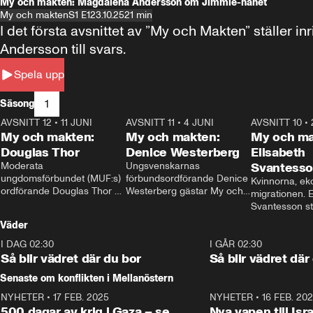
My och makten: Magdalena Andersson om Jimmie-hånet
My och makten
S1 E1
23.10.25
21 min
I det första avsnittet av ”My och Makten” ställe
Andersson till svars.
Spela upp
1
Säsong
AVSNITT 12
•
11 JUNI
26:27
AVSNITT 11
•
4 JUNI
23:40
AVSNITT 10
•
My och makten:
My och makten:
My och ma
Douglas Thor
Denice Westerberg
Elisabeth
Moderata 
Ungsvenskarnas 
Svantess
ungdomsförbundet (MUF:s) 
förbundsordförande Denice 
Kvinnorna, ek
ordförande Douglas Thor 
Westerberg gästar My och 
migrationen. E
gästar My och makten. I 
makten. I avsnittet 
Svantesson stäl
avsnittet diskuteras 
diskuteras migrationsfrågan 
när finansmini
Väder
tonårsutvisningarna och hur 
och hur SD ska locka 
Moderaterna ska locka 
kvinnliga väljare. 
I DAG 02:30
1:06
I GÅR 02:30
väljare till valet i höst. 
Så blir vädret där du bor
Så blir vädret där
Senaste om konflikten i Mellanöstern
NYHETER
•
17 FEB. 2025
0:45
NYHETER
•
16 FEB. 20
500 dagar av krig i Gaza – se
Nya vapen till Isr