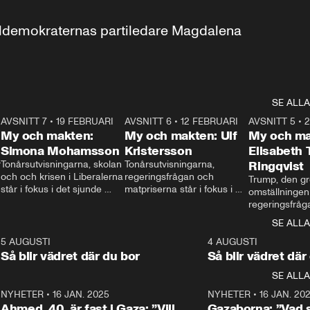
aldemokraternas partiledare Magdalena 
SE ALLA
7
AVSNITT 7
•
19 FEBRUARI
24:30
AVSNITT 6
•
12 FEBRUARI
27:30
AVSNITT 5
•
My och makten:
My och makten: Ulf
My och ma
Simona Mohamsson
Kristersson
Elisabeth
 
Tonårsutvisningarna, skolan 
Tonårsutvisningarna, 
Ringqvist
och och krisen i Liberalerna 
regeringsfrågan och 
Trump, den gr
står i fokus i det sjunde 
matpriserna står i fokus i 
omställningen
avsnittet av ”My och 
det sjätte avsnittet av ”My 
regeringsfråga
makten”. Se när 
och makten”. Se när 
centrum i det 
SE ALLA
Aftonbladets inrikespolitiska 
Aftonbladets inrikespolitiska 
avsnittet av ”
kommentator My 
kommentator My 
6
5 AUGUSTI
1:06
4 AUGUSTI
Makten”. Se nä
Rohwedder ställer 
Rohwedder ställer 
Så blir vädret där du bor
Så blir vädret där
Aftonbladets in
utbildnings- och 
statsminister Ulf Kristersson 
kommentator 
SE ALLA
integrationsminister Simona 
till svars.
Rohwedder stäl
Mohamsson till svars.
Centerpartiets
2
NYHETER
•
16 JAN. 2025
1:01
NYHETER
•
16 JAN. 20
Thand Ring till
Ahmed, 40, är fast i Gaza: ”Vill
Gazaborna: ”Vad s