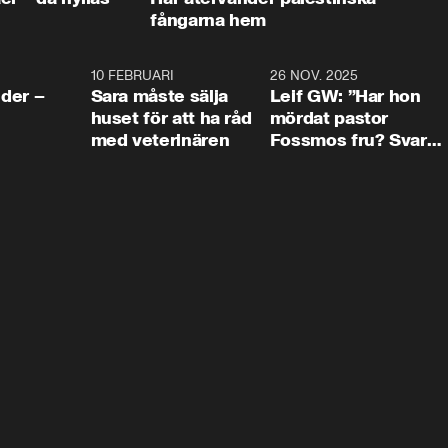
fångarna hem
4:24
10 FEBRUARI
4:13
26 NOV. 2025
8:1
der –
Sara måste sälja
Leif GW: ”Har hon
huset för att ha råd
mördat pastor
med veterinären
Fossmos fru? Svar
nej.”