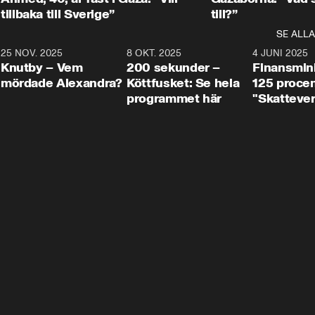
tillbaka till Sverige”
till?”
SE ALLA
3
25 NOV. 2025
31:05
8 OKT. 2025
4:29
4 JUNI 2025
Knutby – Vem
200 sekunder –
Finansmin
mördade Alexandra?
Köttfusket: Se hela
125 procent
programmet här
"Skattever
viktig uppg