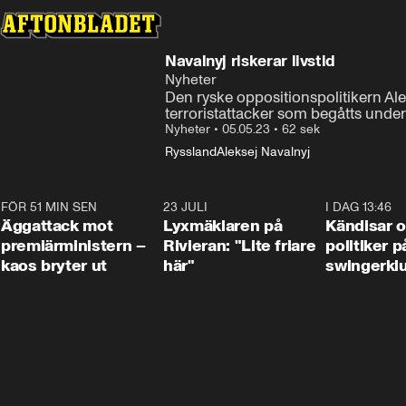
Navalnyj riskerar livstid
Nyheter
Den ryske oppositionspolitikern Ale
terroristattacker som begåtts under 
Nyheter
•
05.05.23
•
62 sek
Ryssland
Aleksej Navalnyj
FÖR 51 MIN SEN
0:37
23 JULI
2:02
I DAG 13:46
Äggattack mot
Lyxmäklaren på
Kändisar 
premiärministern –
Rivieran: "Lite friare
politiker 
kaos bryter ut
här"
swingerkl