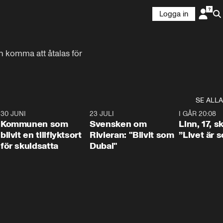
Logga in
 komma att åtalas för 
SE ALLA
7
30 JUNI
1:24
23 JULI
1:42
I GÅR 20:08
Kommunen som
Svensken om
Linn, 17, s
blivit en tillflyktsort
Rivieran: "Blivit som
”Livet är 
för skuldsatta
Dubai"