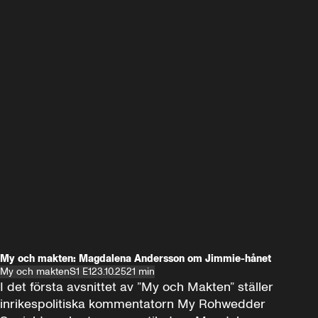
My och makten: Magdalena Andersson om Jimmie-hånet
My och makten
S1 E1
23.10.25
21 min
I det första avsnittet av ”My och Makten” ställer 
inrikespolitiska kommentatorn My Rohwedder 