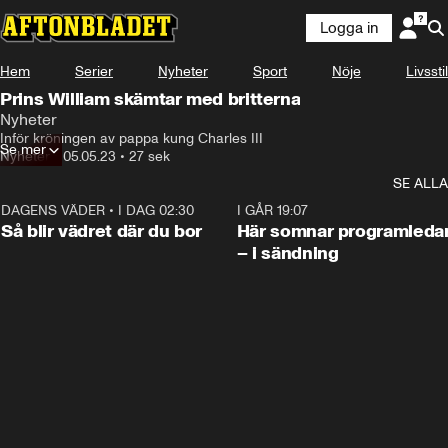
Logga in
Hem
Serier
Nyheter
Sport
Nöje
Livsstil
Prins William skämtar med britterna
Nyheter
Inför kröningen av pappa kung Charles III
Se mer
Nyheter
•
05.05.23
•
27 sek
SE ALLA
DAGENS VÄDER
•
I DAG 02:30
1:06
I GÅR 19:07
Så blir vädret där du bor
Här somnar programleda
– i sändning