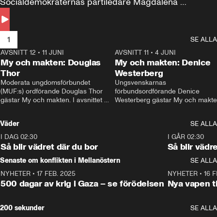
Socialdemokraternas partiledare Magdalena 
Andersson till svars.
1
SE ALLA
AVSNITT 12
•
11 JUNI
26:27
AVSNITT 11
•
4 JUNI
2
My och makten: Douglas
My och makten: Denice
Thor
Westerberg
Moderata ungdomsförbundet 
Ungsvenskarnas 
(MUF:s) ordförande Douglas Thor 
förbundsordförande Denice 
gästar My och makten. I avsnittet 
Westerberg gästar My och makten.
diskuteras tonårsutvisningarna och 
avsnittet diskuteras migrationsfrå
hur Moderaterna ska locka väljare till 
och hur SD ska locka kvinnliga 
Väder
SE ALLA
valet i höst. 
väljare. 
I DAG 02:30
1:06
I GÅR 02:30
Så blir vädret där du bor
Så blir vädr
Senaste om konflikten i Mellanöstern
SE ALLA
NYHETER
•
17 FEB. 2025
0:45
NYHETER
•
16 F
500 dagar av krig i Gaza – se förödelsen
Nya vapen ti
200 sekunder
SE ALLA