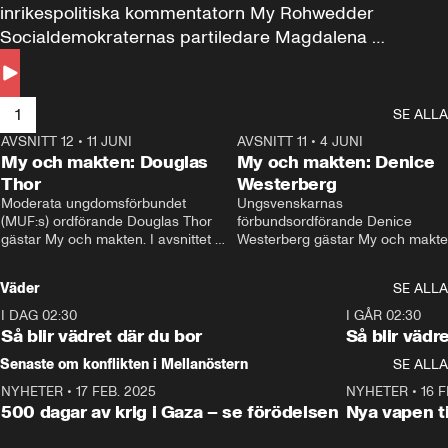
inrikespolitiska kommentatorn My Rohwedder 
Socialdemokraternas partiledare Magdalena 
Andersson till svars.
1
SE ALLA
AVSNITT 12
•
11 JUNI
26:27
AVSNITT 11
•
4 JUNI
2
My och makten: Douglas
My och makten: Denice
Thor
Westerberg
Moderata ungdomsförbundet 
Ungsvenskarnas 
(MUF:s) ordförande Douglas Thor 
förbundsordförande Denice 
gästar My och makten. I avsnittet 
Westerberg gästar My och makten.
diskuteras tonårsutvisningarna och 
avsnittet diskuteras migrationsfrå
hur Moderaterna ska locka väljare till 
och hur SD ska locka kvinnliga 
Väder
SE ALLA
valet i höst. 
väljare. 
I DAG 02:30
1:06
I GÅR 02:30
Så blir vädret där du bor
Så blir vädr
Senaste om konflikten i Mellanöstern
SE ALLA
NYHETER
•
17 FEB. 2025
0:45
NYHETER
•
16 F
500 dagar av krig i Gaza – se förödelsen
Nya vapen ti