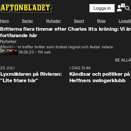
Logga in
Hem
Serier
Nyheter
Sport
Nöje
Livsstil
Britterna flera timmar efter Charles III:s kröning: Vi är
fortfarande här
Nyheter
Aftonbladet träffar britter som trotsat regnat och festar vidare.
Se mer
Nyheter
•
06.05.23
•
114 sek
SE ALLA
23 JULI
2:02
I DAG 13:46
Lyxmäklaren på Rivieran:
Kändisar och politiker på
"Lite friare här"
Heffners swingerklubb