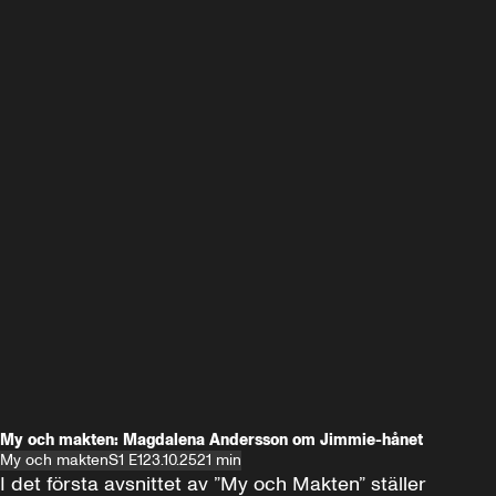
My och makten: Magdalena Andersson om Jimmie-hånet
My och makten
S1 E1
23.10.25
21 min
I det första avsnittet av ”My och Makten” ställer 