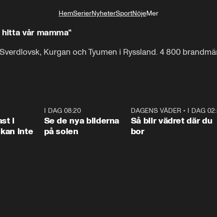
Hem
Serier
Nyheter
Sport
Nöje
Mer
Livsstil
r hitta vår mamma"
Sverdlovsk, Kurgan och Tyumen i Ryssland. 4 800 brandmän är
1:26
I DAG 08:20
0:31
DAGENS VÄDER
•
I DAG 02
1:0
st i
Se de nya bilderna
Så blir vädret där du
kan inte
på solen
bor