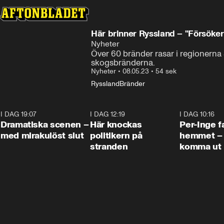
Här brinner Ryssland – "Försöke
Nyheter
Över 60 bränder rasar i regionerna 
skogsbränderna.
Nyheter
•
08.05.23
•
54 sek
Ryssland
Bränder
I DAG 19:07
0:42
I DAG 12:19
0:45
I DAG 10:16
Dramatiska scenen –
Här knockas
Per-Inge fa
med mirakulöst slut
politikern på
hemmet – 
stranden
komma ut