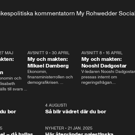
r inrikespolitiska kommentatorn My Rohwedder Soci
27 MAJ
3:51
AVSNITT 9
•
30 APRIL
24:00
AVSNITT 8
•
16 APRIL
25:1
kten:
My och makten:
My och makten:
Mikael Damberg
Nooshi Dadgostar
on
Ekonomin, 
V-ledaren Nooshi Dadgostar
finansministerrollen och 
pressas internt om 
onomin och 
demografikrisen. 
regeringsfrågan.

lisabeth 
Oppositionen ställs till svars 
I Aftonbladets 
ls till svars 
när Socialdemokraternas 
partiledarutfrågning ”My 
stern gästar 
Mikael Damberg gästar My 
och Makten” sätter hon ner 
My och Makten. 
och Makten. 
foten mot kritikerna:

1:06
4 AUGUSTI
1:0
– Vi ställer upp i val. Ska vi 
 du bor
Så blir vädret där du bor
vara med så sitter vi förstås 
25
1:22
NYHETER
•
21 JAN. 2025
0:5
ael – då hyllas
Här återvänder palestinska