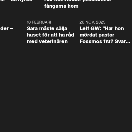
fångarna hem
4:24
10 FEBRUARI
4:13
26 NOV. 2025
8:1
der –
Sara måste sälja
Leif GW: ”Har hon
huset för att ha råd
mördat pastor
med veterinären
Fossmos fru? Svar
nej.”