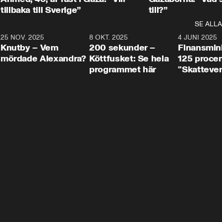
tillbaka till Sverige”
till?”
SE ALLA
3
25 NOV. 2025
31:05
8 OKT. 2025
4:29
4 JUNI 2025
Knutby – Vem
200 sekunder –
Finansmin
mördade Alexandra?
Köttfusket: Se hela
125 procent
programmet här
"Skattever
viktig uppg