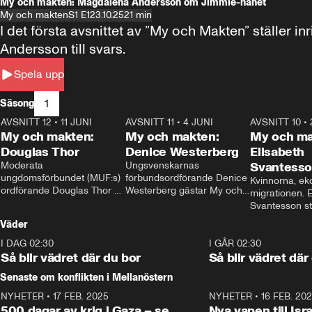
My och makten: Magdalena Andersson om Jimmie-hånet
My och makten
S1 E1
23.10.25
21 min
I det första avsnittet av ”My och Makten” ställe
Andersson till svars.
Spela upp
1
Säsong
AVSNITT 12
•
11 JUNI
26:27
AVSNITT 11
•
4 JUNI
23:40
AVSNITT 10
•
My och makten:
My och makten:
My och ma
Douglas Thor
Denice Westerberg
Elisabeth
Moderata 
Ungsvenskarnas 
Svantess
ungdomsförbundet (MUF:s) 
förbundsordförande Denice 
Kvinnorna, ek
ordförande Douglas Thor 
Westerberg gästar My och 
migrationen. E
gästar My och makten. I 
makten. I avsnittet 
Svantesson stäl
avsnittet diskuteras 
diskuteras migrationsfrågan 
när finansmini
Väder
tonårsutvisningarna och hur 
och hur SD ska locka 
Moderaterna ska locka 
kvinnliga väljare. 
I DAG 02:30
1:06
I GÅR 02:30
väljare till valet i höst. 
Så blir vädret där du bor
Så blir vädret där
Senaste om konflikten i Mellanöstern
NYHETER
•
17 FEB. 2025
0:45
NYHETER
•
16 FEB. 20
500 dagar av krig i Gaza – se
Nya vapen till Isr