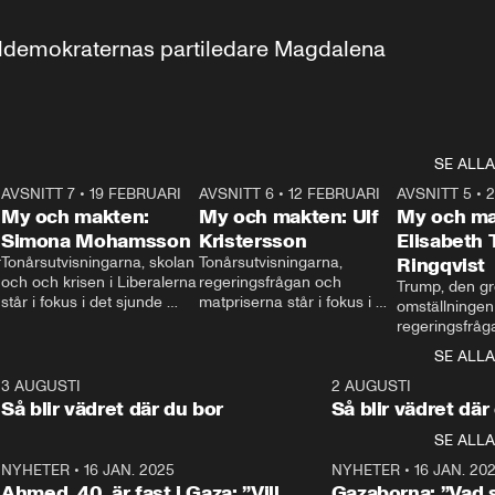
aldemokraternas partiledare Magdalena 
SE ALLA
7
AVSNITT 7
•
19 FEBRUARI
24:30
AVSNITT 6
•
12 FEBRUARI
27:30
AVSNITT 5
•
My och makten:
My och makten: Ulf
My och ma
Simona Mohamsson
Kristersson
Elisabeth
 
Tonårsutvisningarna, skolan 
Tonårsutvisningarna, 
Ringqvist
och och krisen i Liberalerna 
regeringsfrågan och 
Trump, den gr
står i fokus i det sjunde 
matpriserna står i fokus i 
omställningen
avsnittet av ”My och 
det sjätte avsnittet av ”My 
regeringsfråga
makten”. Se när 
och makten”. Se när 
centrum i det 
SE ALLA
Aftonbladets inrikespolitiska 
Aftonbladets inrikespolitiska 
avsnittet av ”
kommentator My 
kommentator My 
6
3 AUGUSTI
1:06
2 AUGUSTI
Makten”. Se nä
Rohwedder ställer 
Rohwedder ställer 
Så blir vädret där du bor
Så blir vädret där
Aftonbladets in
utbildnings- och 
statsminister Ulf Kristersson 
kommentator 
SE ALLA
integrationsminister Simona 
till svars.
Rohwedder stäl
Mohamsson till svars.
Centerpartiets
2
NYHETER
•
16 JAN. 2025
1:01
NYHETER
•
16 JAN. 20
Thand Ring till
Ahmed, 40, är fast i Gaza: ”Vill
Gazaborna: ”Vad s