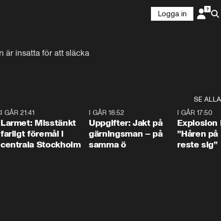
Logga in
 insatta för att släcka 
SE ALLA
:30
6
I GÅR 21:41
0:35
I GÅR 18:52
0:33
I GÅR 17:50
Larmet: Misstänkt
Uppgifter: Jakt på
Explosion 
farligt föremål i
gärningsman – på
”Håren på
centrala Stockholm
samma ö
reste sig”