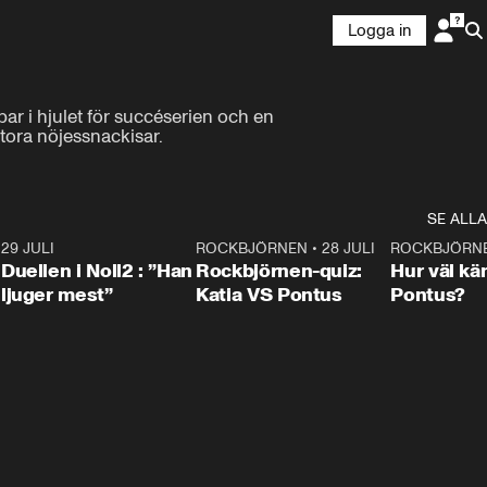
Logga in
ar i hjulet för succéserien och en 
tora nöjessnackisar.
SE ALLA
9
29 JULI
0:47
ROCKBJÖRNEN
•
28 JULI
0:15
ROCKBJÖRN
Duellen i Noll2 : ”Han
Rockbjörnen-quiz:
Hur väl kä
ljuger mest”
Katia VS Pontus
Pontus?