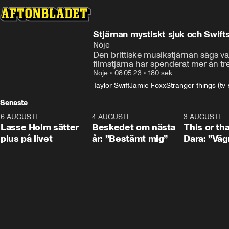
Stjärnan mystiskt sjuk och Swift
Nöje
Den brittiske musikstjärnan sägs var
filmstjärna har spenderat mer än tr
Nöje
•
08.05.23
•
180 sek
Taylor Swift
Jamie Foxx
Stranger things (tv-
Senaste
6 AUGUSTI
1:04
4 AUGUSTI
0:24
3 AUGUSTI
Lasse Holm sätter
Beskedet om nästa
This or th
plus på livet
år: ”Bestämt mig”
Dara: ”Väg