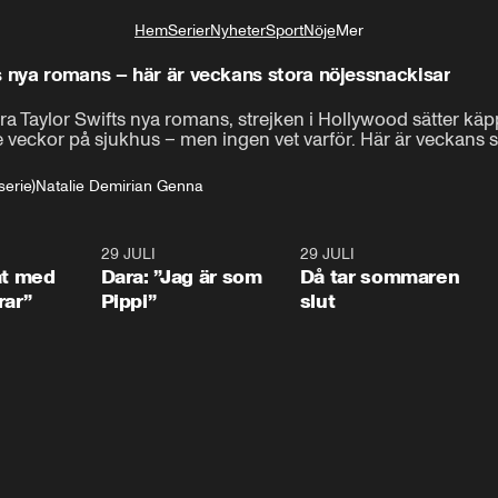
Hem
Serier
Nyheter
Sport
Nöje
Mer
Livsstil
s nya romans – här är veckans stora nöjessnackisar
a Taylor Swifts nya romans, strejken i Hollywood sätter käpp
e veckor på sjukhus – men ingen vet varför. Här är veckans s
serie)
Natalie Demirian Genna
1:02
29 JULI
0:41
29 JULI
0:3
at med
Dara: ”Jag är som
Då tar sommaren
rar”
Pippi”
slut