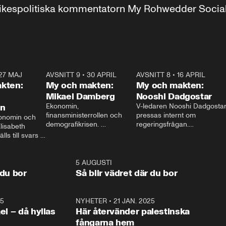
r inrikespolitiska kommentatorn My Rohwedder Soci
27 MAJ
3:51
AVSNITT 9
•
30 APRIL
24:00
AVSNITT 8
•
16 APRIL
25:1
kten:
My och makten:
My och makten:
Mikael Damberg
Nooshi Dadgostar
on
Ekonomin, 
V-ledaren Nooshi Dadgostar
finansministerrollen och 
pressas internt om 
onomin och 
demografikrisen. 
regeringsfrågan.

lisabeth 
Oppositionen ställs till svars 
I Aftonbladets 
ls till svars 
när Socialdemokraternas 
partiledarutfrågning ”My 
stern gästar 
Mikael Damberg gästar My 
och Makten” sätter hon ner 
My och Makten. 
och Makten. 
foten mot kritikerna:

1:06
5 AUGUSTI
1:0
– Vi ställer upp i val. Ska vi 
 du bor
Så blir vädret där du bor
vara med så sitter vi förstås 
25
1:22
NYHETER
•
21 JAN. 2025
0:5
ael – då hyllas
Här återvänder palestinska
fångarna hem