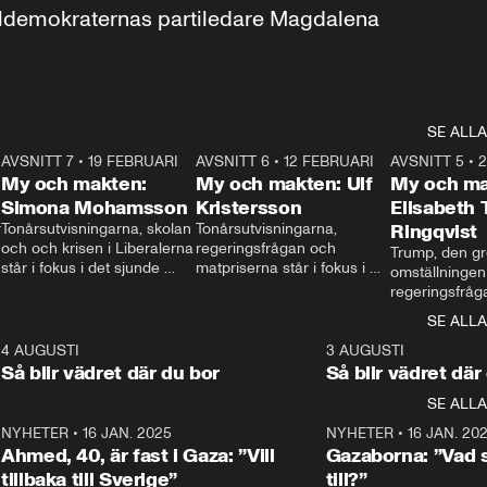
aldemokraternas partiledare Magdalena 
SE ALLA
7
AVSNITT 7
•
19 FEBRUARI
24:30
AVSNITT 6
•
12 FEBRUARI
27:30
AVSNITT 5
•
My och makten:
My och makten: Ulf
My och ma
Simona Mohamsson
Kristersson
Elisabeth
 
Tonårsutvisningarna, skolan 
Tonårsutvisningarna, 
Ringqvist
och och krisen i Liberalerna 
regeringsfrågan och 
Trump, den gr
står i fokus i det sjunde 
matpriserna står i fokus i 
omställningen
avsnittet av ”My och 
det sjätte avsnittet av ”My 
regeringsfråga
makten”. Se när 
och makten”. Se när 
centrum i det 
SE ALLA
Aftonbladets inrikespolitiska 
Aftonbladets inrikespolitiska 
avsnittet av ”
kommentator My 
kommentator My 
6
4 AUGUSTI
1:06
3 AUGUSTI
Makten”. Se nä
Rohwedder ställer 
Rohwedder ställer 
Så blir vädret där du bor
Så blir vädret där
Aftonbladets in
utbildnings- och 
statsminister Ulf Kristersson 
kommentator 
SE ALLA
integrationsminister Simona 
till svars.
Rohwedder stäl
Mohamsson till svars.
Centerpartiets
2
NYHETER
•
16 JAN. 2025
1:01
NYHETER
•
16 JAN. 20
Thand Ring till
Ahmed, 40, är fast i Gaza: ”Vill
Gazaborna: ”Vad s
tillbaka till Sverige”
till?”