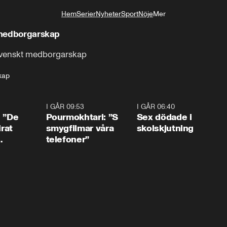
Hem
Serier
Nyheter
Sport
Nöje
Mer
Livsstil
r medborgarskap
r svenskt medborgarskap
kap
1:54
I GÅR 09:53
1:36
I GÅR 06:40
0:4
: ”De
Pourmokhtari: ”S
Sex dödade i
irat
smygfilmar våra
skolskjutning
telefoner”
ns”