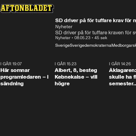
SD driver på för tuffare krav fö
Nyheter
SD driver på för tuffare kraven fö
Nyheter
•
08.05.23
•
45 sek
Sverige
Sverigedemokraterna
Medborgars
I GÅR 19:07
0:45
I GÅR 15:23
0:54
I GÅR 14:26
Här somnar
Albert, 8, besteg
Åklagaren
programledaren – i
Kebnekaise – vill
skulle ha f
sändning
högre
semester
tillsamma