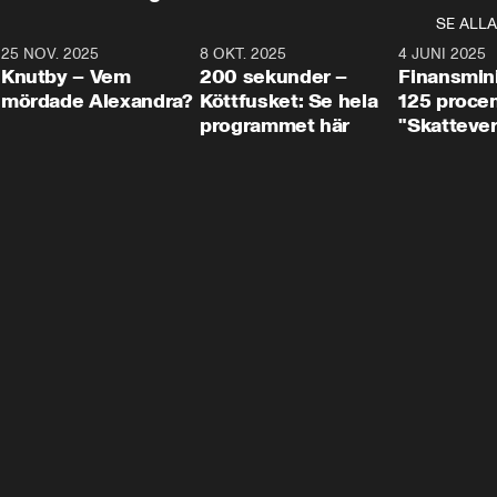
SE ALLA
3
25 NOV. 2025
31:05
8 OKT. 2025
4:29
4 JUNI 2025
Knutby – Vem
200 sekunder –
Finansmin
mördade Alexandra?
Köttfusket: Se hela
125 procent
programmet här
"Skattever
viktig uppg