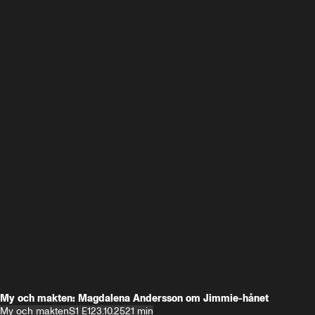
My och makten: Magdalena Andersson om Jimmie-hånet
My och makten
S1 E1
23.10.25
21 min