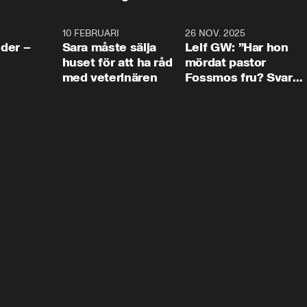
4:24
10 FEBRUARI
4:13
26 NOV. 2025
8:1
der –
Sara måste sälja
Leif GW: ”Har hon
huset för att ha råd
mördat pastor
med veterinären
Fossmos fru? Svar
nej.”