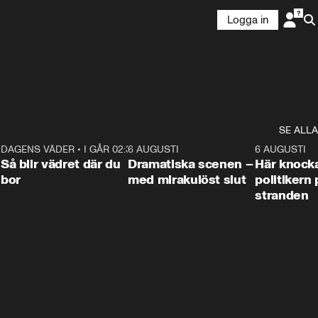
Logga in
SE ALLA
7
DAGENS VÄDER
•
I GÅR 02:30
1:06
6 AUGUSTI
0:42
6 AUGUSTI
Så blir vädret där du
Dramatiska scenen –
Här knock
bor
med mirakulöst slut
politikern 
stranden