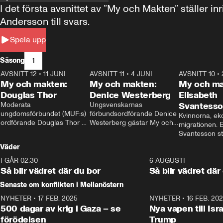
I det första avsnittet av ”My och Makten” ställe
Andersson till svars.
Spela upp
1
Säsong
AVSNITT 12
•
11 JUNI
26:27
AVSNITT 11
•
4 JUNI
23:40
AVSNITT 10
•
My och makten:
My och makten:
My och ma
Douglas Thor
Denice Westerberg
Elisabeth
Moderata 
Ungsvenskarnas 
Svantess
ungdomsförbundet (MUF:s) 
förbundsordförande Denice 
Kvinnorna, ek
ordförande Douglas Thor 
Westerberg gästar My och 
migrationen. E
gästar My och makten. I 
makten. I avsnittet 
Svantesson stäl
avsnittet diskuteras 
diskuteras migrationsfrågan 
när finansmini
Väder
tonårsutvisningarna och hur 
och hur SD ska locka 
Moderaterna ska locka 
kvinnliga väljare. 
I GÅR 02:30
1:06
6 AUGUSTI
väljare till valet i höst. 
Så blir vädret där du bor
Så blir vädret där
Senaste om konflikten i Mellanöstern
NYHETER
•
17 FEB. 2025
0:45
NYHETER
•
16 FEB. 20
500 dagar av krig i Gaza – se
Nya vapen till Isr
förödelsen
Trump