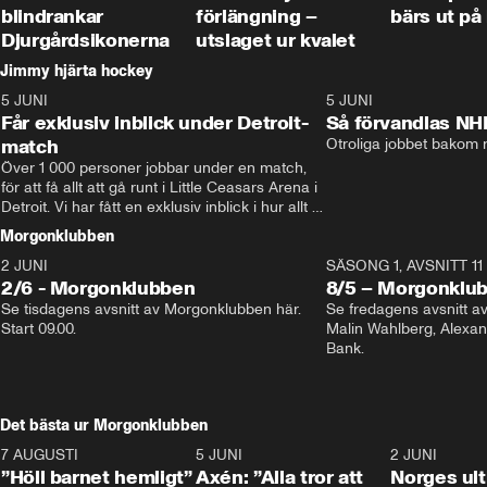
blindrankar
förlängning –
bärs ut på
Djurgårdsikonerna
utslaget ur kvalet
Jimmy hjärta hockey
5 JUNI
11:14
5 JUNI
Får exklusiv inblick under Detroit-
Så förvandlas NH
match
Otroliga jobbet bakom r
Över 1 000 personer jobbar under en match, 
för att få allt att gå runt i Little Ceasars Arena i 
Detroit. Vi har fått en exklusiv inblick i hur allt 
fungerar inför och under match i världens 
Morgonklubben
bästa hockeyliga
2 JUNI
SÄSONG 1, AVSNITT 11
2/6 - Morgonklubben
8/5 – Morgonklu
Se tisdagens avsnitt av Morgonklubben här. 
Se fredagens avsnitt 
Start 09.00. 
Malin Wahlberg, Alexa
Bank. 
Det bästa ur Morgonklubben
7 AUGUSTI
1:14
5 JUNI
0:44
2 JUNI
”Höll barnet hemligt”
Axén: ”Alla tror att
Norges ul