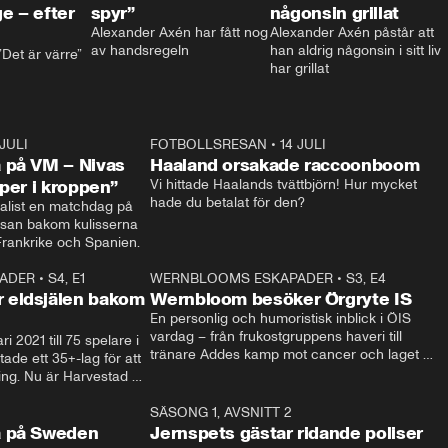
e – efter
spyr”
någonsin grillat
Alexander Axén har fått nog 
Alexander Axén påstår att 
av handsregeln
han aldrig någonsin i sitt liv 
Det är värre”
har grillat
 JULI
36:52
FOTBOLLSRESAN
•
14 JULI
0:3
 på VM – Nivas
Haaland orsakade raccoonboom
yper i kroppen”
Vi hittade Haalands tvättbjörn! Hur mycket 
hade du betalat för den?
list en matchdag på 
esan bakom kulisserna 
på semifinalen mellan Frankrike och Spanien. 
ADER
•
S4, E1
32:14
WERNBLOOMS ESKAPADER
•
S3, E4
33:1
Plus
 eldsjälen bakom
Wernbloom besöker Örgryte IS
En personlig och humoristisk inblick i ÖIS 
vardag – från frukostgruppens haveri till 
i 2021 till 75 spelare i 
tränare Addes kamp mot cancer och laget 
de ett 35+-lag för att 
som siktar mot Allsvenskan.
ing. Nu är Harvestad 
ch Wernbloom kliver 
14:14
SÄSONG 1, AVSNITT 2
24:5
a på Sweden
Jernspets gästar ridande poliser