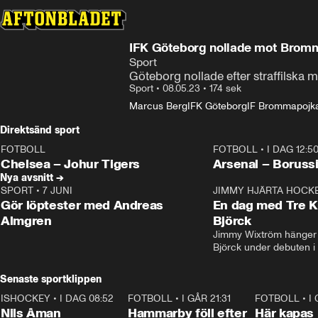
IFK Göteborg nollade mot Brom
Sport
Göteborg nollade efter straffilska
Sport
•
08.05.23
•
174 sek
Marcus Berg
IFK Göteborg
IF Brommapojk
Direktsänd sport
FOTBOLL
FOTBOLL
•
I DAG 12:5
LIVE
Plus
Plus
Chelsea – Johur Tigers
Arsenal – Boruss
Nya avsnitt →
SPORT
•
7 JUNI
16:36
JIMMY HJÄRTA HOCK
Gör löptester med Andreas
En dag med Tre K
Almgren
Björck
Jimmy Wixtröm hänger 
Björck under debuten i
Senaste sportklippen
ISHOCKEY
•
I DAG 08:52
1:08
FOTBOLL
•
I GÅR 21:31
1:28
FOTBOLL
•
I
Nils Åman
Hammarby föll efter
Här kapas 