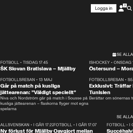
Logga in
SE ALLA
FOTBOLL
•
TISDAG 17:45
ISHOCKEY
•
ONSDAG 1
Plus
Plus
ŠK Slovan Bratislava – Mjällby
Östersund – Mor
3
FOTBOLLSRESAN
•
13 MAJ
33:19
FOTBOLLSRESAN
•
S5
Går på match på kusliga
Exklusivt: Träffar
jättearenan: ”Väldigt speciellt”
Tunisien
Niva och Nordström går på match i Sousse på 
Berättar om sönernas tu
kusliga jättearenan – flaskorna flyger mot egna 
spelarna 
SE ALLA
6
ALLSVENSKAN
•
I GÅR 17:22
0:37
FOTBOLL
•
I GÅR 17:07
1:22
FOTBOLL
•
I
Ny förlust för Mjällby
Oavgjort mellan
Succéhalvl