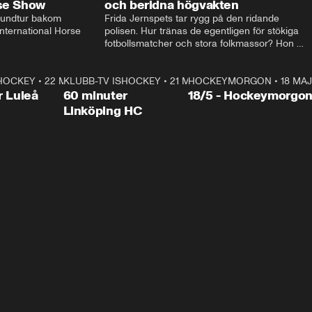
rse Show
och beridna högvakten
rundtur bakom 
Frida Jernspets tar rygg på den ridande 
ternational Horse 
polisen. Hur tränas de egentligen för stökiga 
fotbollsmatcher och stora folkmassor? Hon 
hälsar även på hos beridna högvakten, som 
den här dagen ska byta av högvakten, som 
SHOCKEY
1:00:28
•
22 MAJ
KLUBB-TV ISHOCKEY
vaktar slottet.
1:00:18
•
21 MAJ
HOCKEYMORGON
•
18 MAJ
Plus
r Luleå
60 minuter
18/5 - Hockeymorgo
Linköping HC