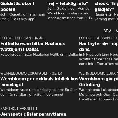
Guidettis skor i
nej – felaktig info”
chock: ”I
poolen
John Guidetti och Pontus 
glädje!?”
Wernbloom pratar gamla 
John Guidetti om stjärnans 
Rasar efter N
landslagsminnen från 2016
utfall: ”Fick fiska upp”
varning mot D
SE ALLA
8
FOTBOLLSRESAN
•
14 JULI
41:35
FOTBOLLSRESAN
•
10
Fotbollsresan hittar Haalands
Här bryter de ih
tvättbjörn i Dallas
dans
Fotbollsresan hittar Haalands tvättbjörn i Dallas
Erik Niva och Linn Nord
skratta när de får se 
dans inför Frankrikes st
VM-kvartsfinalen. 
4
WERNBLOOMS ESKAPADER
•
S2, E4
24:20
WERNBLOOMS ESKAP
Plus
Wernbloom ger exklusiv inblick hos
Wernbloom går på
landslaget
Göteborg
Wernbloom visar upp landslagets inre: Så äter 
Wernblooms Eskapader:
de – får rundtur i omklädningsrummet
Mutumba och Oisin Cant
Blåvitt med Thomas Bo
0
SÄSONG 1, AVSNITT 1
25:12
Jernspets gästar pararyttaren