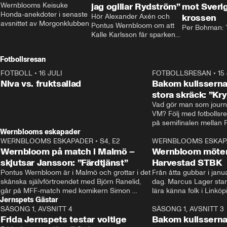
Wernblooms Keisuke 
jag ogillar Rydström”
mot Sverig
Honda-anekdoter i senaste 
Hör Alexander Axén och 
krossen
avsnittet av Morgonklubben
Pontus Wernbloom om att 
Per Bohman: ”
Kalle Karlsson får sparken 
från Bajen och att Henrik 
Rydström tar över
Fotbollsresan
FOTBOLL
•
16 JULI
0:44
FOTBOLLSRESAN
•
15
Niva vs. fruktsallad
Bakom kulisserna
stora skräck: ”Kr
Vad gör man som journa
VM? Följ med fotbollsr
Wernblooms eskapader
WERNBLOOMS ESKAPADER
•
S4, E2
38:23
WERNBLOOMS ESKAP
Wernbloom på match i Malmö –
Wernbloom möter
skjutsar Jansson: ”Färdtjänst”
Harvestad STBK
Pontus Wernbloom är i Malmö och grottar i det 
Från åtta gubbar i januar
skånska självförtroendet med Björn Ranelid, 
dag. Marcus Lager starta
går på MFF-match med komikern Simon 
lära känna folk i Linköp
Jernspets Gästar
”Chippen” Svensson och hjälper skadade 
STBK en institution – o
SÄSONG 1, AVSNITT 4
stjärnbacken Pontus Jansson hem. 
13:37
rakt in i värmen.
SÄSONG 1, AVSNITT 3
Frida Jernspets testar voltige
Bakom kulissern