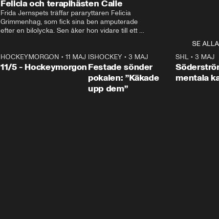
Felicia och terapihästen Calle
Frida Jernspets träffar pararyttaren Felicia 
Grimmenhag, som fick sina ben amputerade 
efter en bilolycka. Sen åker hon vidare till ett 
vård- och omsorgsboende med den 76 
SE ALLA
centimeter höga terapihästen Calle.
HOCKEYMORGON
•
11 MAJ
ISHOCKEY
•
3 MAJ
0:22
SHL
•
3 MAJ
n
11/5 - Hockeymorgon
Festade sönder
Söderströ
pokalen: ”Käkade
mentala 
upp dem”