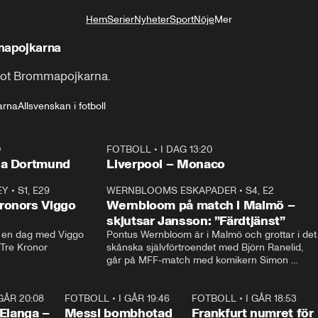
Hem
Serier
Nyheter
Sport
Nöje
Mer
Livsstil
mapojkarna
 mot Brommapojkarna.
arna
Allsvenskan i fotboll
0
FOTBOLL
•
I DAG 13:20
Plus
ia Dortmund
Liverpool – Monaco
EY
•
S1, E29
17:38
WERNBLOOMS ESKAPADER
•
S4, E2
38:2
ronors Viggo
Wernbloom på match i Malmö –
skjutsar Jansson: ”Färdtjänst”
en dag med Viggo 
Pontus Wernbloom är i Malmö och grottar i det 
 Tre Kronor
skånska självförtroendet med Björn Ranelid, 
går på MFF-match med komikern Simon 
”Chippen” Svensson och hjälper skadade 
stjärnbacken Pontus Jansson hem. 
 GÅR 20:08
1:07
FOTBOLL
•
I GÅR 19:46
0:47
FOTBOLL
•
I GÅR 18:53
0:5
Elanga –
Messi bombhotad
Frankfurt numret för