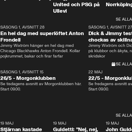
United och PSG på
Norrköpin
Ullevi
SE ALLA
8
SÄSONG 1, AVSNITT 28
20:38
SÄSONG 1, AVSNITT 2
Plus
En hel dag med superlöftet Anton
Dick & Jimmy test
Frondell
chockas av skill
Jimmy Wixtröm hänger en hel dag med 
Jimmy Wixtröm och Dick
Chicago Blackhawks Anton Frondell. Kollar 
på klubbor och åkyta, r
pojkrummet, bakar och firar farfar
skridskor 
SE ALLA
SÄSONG 1, AVSNITT 15
22 MAJ
26/5 - Morgonklubben
22/5 - Morgonkl
Se tisdagens avsnitt av Morgonklubben här. 
Se fredagens avsnitt a
Start 09.00. 
Start 09.00. 
SE ALLA
1
19 MAJ
0:43
19 MAJ
0:39
19 MAJ
Stjärnan kastade
Guidetti: ”Nej, nej,
John Guide