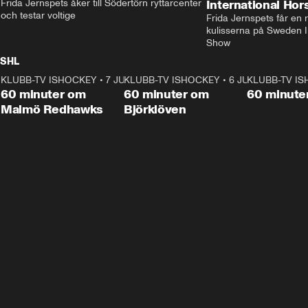
Frida Jernspets åker till Södertörn ryttarcenter 
International Ho
och testar voltige
Frida Jernspets får en 
kulisserna på Sweden In
Show
SHL
KLUBB-TV ISHOCKEY
1:02:53
•
7 JUNI
KLUBB-TV ISHOCKEY
1:00:59
•
6 JUNI
KLUBB-TV I
Plus
Plus
60 minuter om
60 minuter om
60 minute
Malmö Redhawks
Björklöven