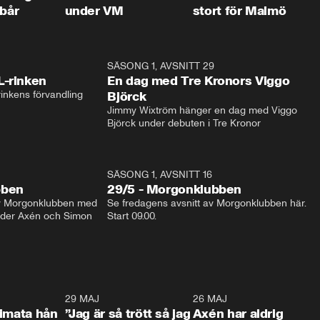
 bår
under VM
stort för Malmö
1:04
SÄSONG 1, AVSNITT 29
17:3
L-rinken
En dag med Tre Kronors Viggo
inkens förvandling
Björck
Jimmy Wixtröm hänger en dag med Viggo 
Björck under debuten i Tre Kronor
SÄSONG 1, AVSNITT 16
bben
29/5 - Morgonklubben
av Morgonklubben med 
Se fredagens avsnitt av Morgonklubben här. 
nder Axén och Simon 
Start 09.00. 
0:26
29 MAJ
0:30
26 MAJ
0:3
timata hån
”Jag är så trött så jag
Axén har aldrig