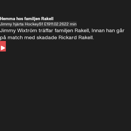
Hemma hos familjen Rakell
Jimmy hjärta Hockey
S1 E19
11.02.26
22 min
Jimmy Wixtröm träffar familjen Rakell, Innan han går 
på match med skadade Rickard Rakell.
Andra sidan
FOTBOLL
•
17 JUNI 2024
12:58
FOTBOLL
•
19 
Träffar Emil Forsberg i New York
Hemma hos A
Florida
60 minuter ⚽️⚽️⚽️
SE ALLA
18 JUNI
1:00:38
17 JUNI
Plus
Plus
60 minuter – bara om AIK
60 minuter
60 minuter 🏒 🥅 🏒
SE ALLA
7 JUNI
1:02:53
6 JUNI
Plus
60 minuter om Malmö Redhawks
60 minuter 