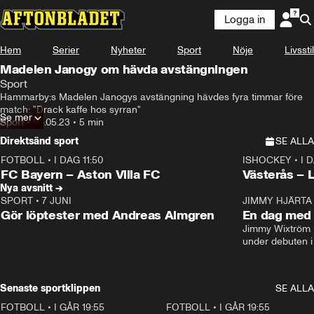
Logga in
Hem
Serier
Nyheter
Sport
Nöje
Livsstil
Madelen Janogy om hävda avstängningen
Sport
Hammarby:s Madelen Janogys avstängning hävdes fyra timmar före 
match: "Drack kaffe hos syrran"
Se mer
Sport
•
08.05.23
•
5 min
Direktsänd sport
SE ALLA
FOTBOLL
•
I DAG 11:50
ISHOCKEY
•
I 
Plus
Plus
FC Bayern – Aston Villa FC
Västerås – 
Nya avsnitt →
SPORT
•
7 JUNI
16:36
JIMMY HJÄRTA
Gör löptester med Andreas Almgren
En dag med 
Jimmy Wixtröm 
under debuten i
Senaste sportklippen
SE ALLA
FOTBOLL
•
I GÅR 19:55
0:29
FOTBOLL
•
I GÅR 19:55