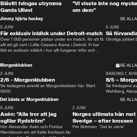
Blåvitt tvingas utrymma
”Vi visste inte nog mycke
Gamla Ullevi
om dem”
Jimmy hjärta hockey
SE ALLA
5 JUNI
11:14
5 JUNI
Får exklusiv inblick under Detroit-match
Så förvandl
Över 1 000 personer jobbar under en match, för att få 
Otroliga jobbet
allt att gå runt i Little Ceasars Arena i Detroit. Vi har 
fått en exklusiv inblick i hur allt fungerar inför och 
under match i världens bästa hockeyliga
Morgonklubben
SE ALLA
2 JUNI
SÄSONG 1, AVSN
2/6 - Morgonklubben
8/5 – Morg
Se tisdagens avsnitt av Morgonklubben här. Start 
Se fredagens av
09.00. 
Det bästa ur Morgonklubben
SE ALLA
5 JUNI
0:44
2 JUNI
Axén: ”Alla tror att jag
Norges ultimata hån mot
ogillar Rydström”
Sverige – efter krossen
Hör Alexander Axén och Pontus 
Per Bohman: ”Det är värre”
Wernbloom om att Kalle Karlsson får 