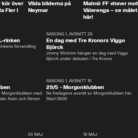
kör över
Vilda bilderna på
Malmö FF vinner mot
a Fier i
Neymar
Vålerenga – se målet
här!
1:04
SÄSONG 1, AVSNITT 29
17:3
L-rinken
En dag med Tre Kronors Viggo
inkens förvandling
Björck
Jimmy Wixtröm hänger en dag med Viggo 
Björck under debuten i Tre Kronor
SÄSONG 1, AVSNITT 16
bben
29/5 - Morgonklubben
av Morgonklubben med 
Se fredagens avsnitt av Morgonklubben här. 
nder Axén och Simon 
Start 09.00. 
0:30
26 MAJ
0:31
19 MAJ
0:4