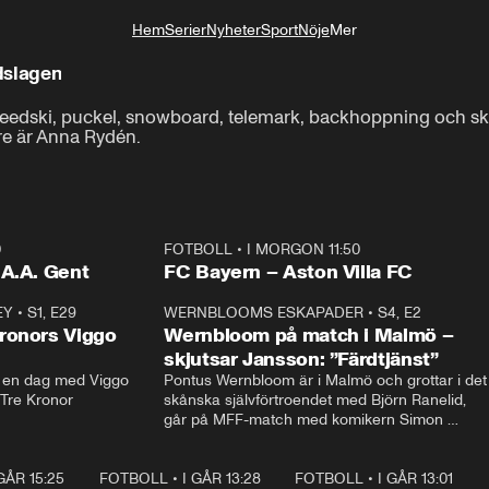
Hem
Serier
Nyheter
Sport
Nöje
Mer
Livsstil
dslagen
speedski, puckel, snowboard, telemark, backhoppning och sk
re är Anna Rydén.
0
FOTBOLL
•
I MORGON 11:50
Plus
.A.A. Gent
FC Bayern – Aston Villa FC
EY
•
S1, E29
17:38
WERNBLOOMS ESKAPADER
•
S4, E2
38:2
ronors Viggo
Wernbloom på match i Malmö –
skjutsar Jansson: ”Färdtjänst”
en dag med Viggo 
Pontus Wernbloom är i Malmö och grottar i det 
 Tre Kronor
skånska självförtroendet med Björn Ranelid, 
går på MFF-match med komikern Simon 
”Chippen” Svensson och hjälper skadade 
stjärnbacken Pontus Jansson hem. 
 GÅR 15:25
1:31
FOTBOLL
•
I GÅR 13:28
0:22
FOTBOLL
•
I GÅR 13:01
1:3