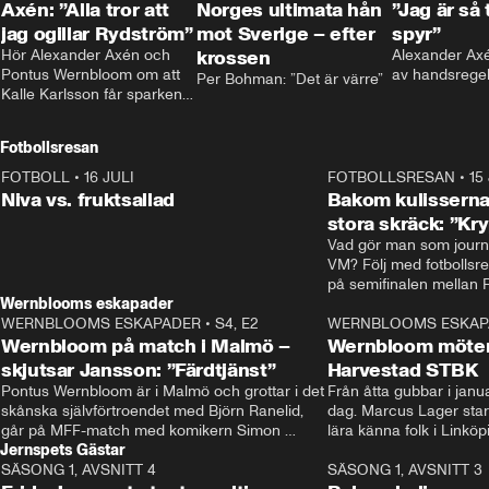
Axén: ”Alla tror att
Norges ultimata hån
”Jag är så 
jag ogillar Rydström”
mot Sverige – efter
spyr”
Hör Alexander Axén och 
krossen
Alexander Axén
Pontus Wernbloom om att 
av handsrege
Per Bohman: ”Det är värre”
Kalle Karlsson får sparken 
från Bajen och att Henrik 
Rydström tar över
Fotbollsresan
FOTBOLL
•
16 JULI
0:44
FOTBOLLSRESAN
•
15
Niva vs. fruktsallad
Bakom kulisserna
stora skräck: ”Kr
Vad gör man som journa
VM? Följ med fotbollsr
Wernblooms eskapader
WERNBLOOMS ESKAPADER
•
S4, E2
38:23
WERNBLOOMS ESKAP
Wernbloom på match i Malmö –
Wernbloom möter
skjutsar Jansson: ”Färdtjänst”
Harvestad STBK
Pontus Wernbloom är i Malmö och grottar i det 
Från åtta gubbar i januar
skånska självförtroendet med Björn Ranelid, 
dag. Marcus Lager starta
går på MFF-match med komikern Simon 
lära känna folk i Linköp
Jernspets Gästar
”Chippen” Svensson och hjälper skadade 
STBK en institution – o
SÄSONG 1, AVSNITT 4
stjärnbacken Pontus Jansson hem. 
13:37
rakt in i värmen.
SÄSONG 1, AVSNITT 3