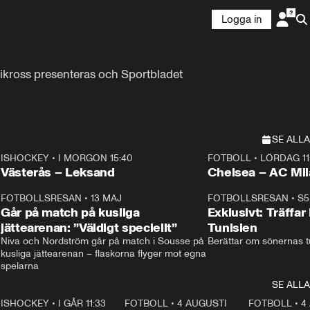
Logga in
ikross presenteras och Sportbladet 
SE ALLA
ISHOCKEY
•
I MORGON 15:40
FOTBOLL
•
LÖRDAG 11
Plus
Plus
Västerås – Leksand
Chelsea – AC M
3
FOTBOLLSRESAN
•
13 MAJ
33:19
FOTBOLLSRESAN
•
S5
Går på match på kusliga
Exklusivt: Träffar
jättearenan: ”Väldigt speciellt”
Tunisien
Niva och Nordström går på match i Sousse på 
Berättar om sönernas tu
kusliga jättearenan – flaskorna flyger mot egna 
spelarna 
SE ALLA
1
ISHOCKEY
•
I GÅR 11:33
2:08
FOTBOLL
•
4 AUGUSTI
0:21
FOTBOLL
•
4