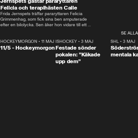
Jernspets gästar pararyttaren
Felicia och terapihästen Calle
Frida Jernspets träffar pararyttaren Felicia 
Grimmenhag, som fick sina ben amputerade 
efter en bilolycka. Sen åker hon vidare till ett 
vård- och omsorgsboende med den 76 
SE ALLA
centimeter höga terapihästen Calle.
HOCKEYMORGON
•
11 MAJ
ISHOCKEY
•
3 MAJ
0:22
SHL
•
3 MAJ
n
11/5 - Hockeymorgon
Festade sönder
Söderströ
pokalen: ”Käkade
mentala 
upp dem”