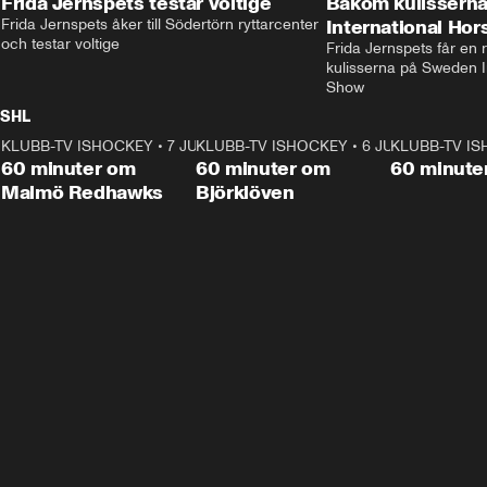
Frida Jernspets testar voltige
Bakom kulissern
Frida Jernspets åker till Södertörn ryttarcenter 
International Ho
och testar voltige
Frida Jernspets får en 
kulisserna på Sweden In
Show
SHL
KLUBB-TV ISHOCKEY
1:02:53
•
7 JUNI
KLUBB-TV ISHOCKEY
1:00:59
•
6 JUNI
KLUBB-TV I
Plus
Plus
60 minuter om
60 minuter om
60 minute
Malmö Redhawks
Björklöven