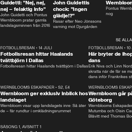
Guidetti: ”Nej, nej,
John Guidettis
Wernbloom
nej – felaktig info”
chock: ”Ingen
Pontus Wernbl
nog
John Guidetti och Pontus 
glädje!?”
Wernbloom pratar gamla 
Rasar efter Neo Jönssons 
landslagsminnen från 2016
varning mot Djurgården
SE ALLA
8
FOTBOLLSRESAN
•
14 JULI
41:35
FOTBOLLSRESAN
•
10
Fotbollsresan hittar Haalands
Här bryter de ih
tvättbjörn i Dallas
dans
Fotbollsresan hittar Haalands tvättbjörn i Dallas
Erik Niva och Linn Nord
skratta när de får se 
dans inför Frankrikes st
VM-kvartsfinalen. 
4
WERNBLOOMS ESKAPADER
•
S2, E4
24:20
WERNBLOOMS ESKAP
Plus
Wernbloom ger exklusiv inblick hos
Wernbloom går på
landslaget
Göteborg
Wernbloom visar upp landslagets inre: Så äter 
Wernblooms Eskapader:
de – får rundtur i omklädningsrummet
Mutumba och Oisin Cant
Blåvitt med Thomas Bo
0
SÄSONG 1, AVSNITT 1
25:12