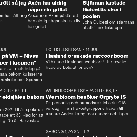
trött så jag
Axén har aldrig
Stjärnan kastade
någonsin grillat
Guidettis skor i
 har fått nog 
Alexander Axén påstår att 
poolen
ln
han aldrig någonsin i sitt liv 
John Guidetti om stjärnans 
har grillat
utfall: ”Fick fiska upp”
 JULI
36:52
FOTBOLLSRESAN
•
14 JULI
0:3
 på VM – Nivas
Haaland orsakade raccoonboom
yper i kroppen”
Vi hittade Haalands tvättbjörn! Hur mycket 
hade du betalat för den?
list en matchdag på 
esan bakom kulisserna 
på semifinalen mellan Frankrike och Spanien. 
ADER
•
S4, E1
32:14
WERNBLOOMS ESKAPADER
•
S3, E4
33:1
Plus
 eldsjälen bakom
Wernbloom besöker Örgryte IS
En personlig och humoristisk inblick i ÖIS 
vardag – från frukostgruppens haveri till 
i 2021 till 75 spelare i 
tränare Addes kamp mot cancer och laget 
de ett 35+-lag för att 
som siktar mot Allsvenskan.
ing. Nu är Harvestad 
ch Wernbloom kliver 
14:14
SÄSONG 1, AVSNITT 2
24:5