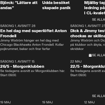
Björck: ”Lättare att
Udda besöket
Mjällby t
andas”
skapade panik
ledning på 
i CL-kvale
SE ALLA
8
SÄSONG 1, AVSNITT 28
20:38
SÄSONG 1, AVSNITT 2
Plus
En hel dag med superlöftet Anton
Dick & Jimmy test
Frondell
chockas av skill
Jimmy Wixtröm hänger en hel dag med 
Jimmy Wixtröm och Dick
Chicago Blackhawks Anton Frondell. Kollar 
på klubbor och åkyta, r
pojkrummet, bakar och firar farfar
skridskor 
SE ALLA
SÄSONG 1, AVSNITT 15
22 MAJ
26/5 - Morgonklubben
22/5 - Morgonkl
Se tisdagens avsnitt av Morgonklubben här. 
Se fredagens avsnitt a
Start 09.00. 
Start 09.00. 
SE ALLA
3
19 MAJ
0:39
19 MAJ
0:34
12 MAJ