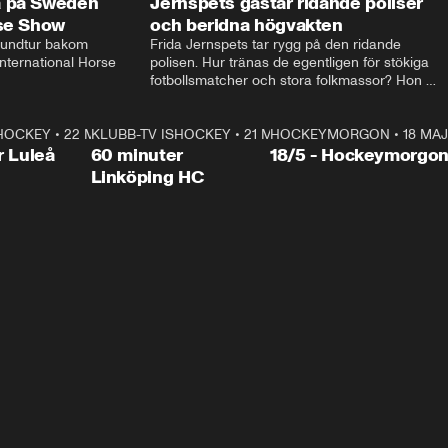
a på Sweden
Jernspets gästar ridande poliser
rse Show
och beridna högvakten
rundtur bakom 
Frida Jernspets tar rygg på den ridande 
ternational Horse 
polisen. Hur tränas de egentligen för stökiga 
fotbollsmatcher och stora folkmassor? Hon 
hälsar även på hos beridna högvakten, som 
den här dagen ska byta av högvakten, som 
SHOCKEY
1:00:28
•
22 MAJ
KLUBB-TV ISHOCKEY
vaktar slottet.
1:00:18
•
21 MAJ
HOCKEYMORGON
•
18 MAJ
Plus
r Luleå
60 minuter
18/5 - Hockeymorgo
Linköping HC