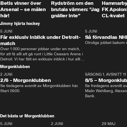
Betis vinner över
Rydström om den
Hammarby 
Arsenal – se målen
brutala värmen: ”Jag
FK Apoloni
här!
gnäller inte”
CL-kvalet
Jimmy hjärta hockey
5 JUNI
11:14
5 JUNI
Får exklusiv inblick under Detroit-
Så förvandlas NH
match
Otroliga jobbet bakom r
Över 1 000 personer jobbar under en match, 
för att få allt att gå runt i Little Ceasars Arena i 
Detroit. Vi har fått en exklusiv inblick i hur allt 
fungerar inför och under match i världens 
Morgonklubben
bästa hockeyliga
2 JUNI
SÄSONG 1, AVSNITT 11
2/6 - Morgonklubben
8/5 – Morgonklu
Se tisdagens avsnitt av Morgonklubben här. 
Se fredagens avsnitt 
Start 09.00. 
Malin Wahlberg, Alexa
Bank. 
Det bästa ur Morgonklubben
5 JUNI
0:44
2 JUNI
0:26
29 MAJ