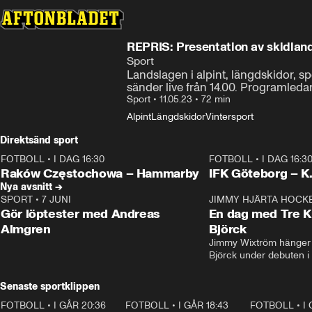
REPRIS: Presentation av skidlan
Sport
Landslagen i alpint, längdskidor, 
sänder live från 14.00. Programleda
Sport
•
11.05.23
•
72 min
Alpint
Längdskidor
Vintersport
Direktsänd sport
FOTBOLL
•
I DAG 16:30
FOTBOLL
•
I DAG 16:3
Plus
Plus
Raków Częstochowa – Hammarby
IFK Göteborg – K
Nya avsnitt →
SPORT
•
7 JUNI
16:36
JIMMY HJÄRTA HOCK
Gör löptester med Andreas
En dag med Tre K
Almgren
Björck
Jimmy Wixtröm hänger 
Björck under debuten i
Senaste sportklippen
FOTBOLL
•
I GÅR 20:36
1:30
FOTBOLL
•
I GÅR 18:43
0:46
FOTBOLL
•
I