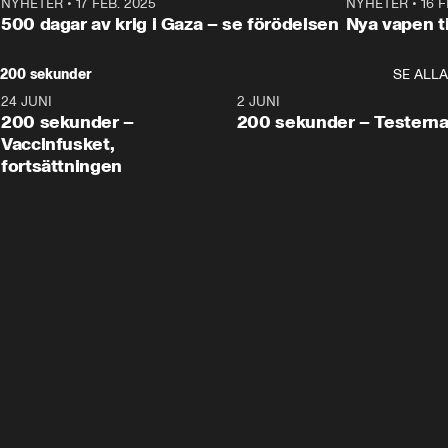
NYHETER
•
17 FEB. 2025
0:45
NYHETER
•
16 F
500 dagar av krig i Gaza – se förödelsen
Nya vapen ti
200 sekunder
SE ALLA
24 JUNI
5:00
2 JUNI
200 sekunder –
200 sekunder – Testern
Vaccinfusket,
fortsättningen