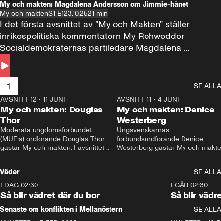
My och makten: Magdalena Andersson om Jimmie-hånet
My och makten
S1 E1
23.10.25
21 min
I det första avsnittet av ”My och Makten” ställer 
inrikespolitiska kommentatorn My Rohwedder 
Socialdemokraternas partiledare Magdalena 
Andersson till svars.
1
SE ALLA
AVSNITT 12
•
11 JUNI
26:27
AVSNITT 11
•
4 JUNI
2
My och makten: Douglas
My och makten: Denice
Thor
Westerberg
Moderata ungdomsförbundet 
Ungsvenskarnas 
(MUF:s) ordförande Douglas Thor 
förbundsordförande Denice 
gästar My och makten. I avsnittet 
Westerberg gästar My och makten.
diskuteras tonårsutvisningarna och 
avsnittet diskuteras migrationsfrå
hur Moderaterna ska locka väljare till 
och hur SD ska locka kvinnliga 
Väder
SE ALLA
valet i höst. 
väljare. 
I DAG 02:30
1:06
I GÅR 02:30
Så blir vädret där du bor
Så blir vädr
Senaste om konflikten i Mellanöstern
SE ALLA