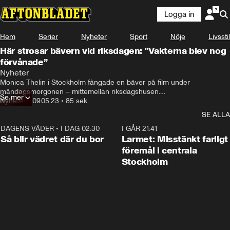
Logga in
Hem
Serier
Nyheter
Sport
Nöje
Livsstil
Här strosar bävern vid riksdagen: "Vakterna blev nog
förvånade”
Nyheter
Monica Thelin i Stockholm fångade en bäver på film under 
måndagsmorgonen – mittemellan riksdagshusen.

Se mer
Nyheter
•
09.05.23
•
85 sek
Hör experten om djurmötet.
SE ALLA
DAGENS VÄDER
•
I DAG 02:30
1:06
I GÅR 21:41
Så blir vädret där du bor
Larmet: Misstänkt farligt
föremål i centrala
Stockholm