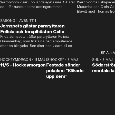
Wernbloom visar upp landslagets inre: Så äter 
Wernblooms Eskapader:
de – får rundtur i omklädningsrummet
Mutumba och Oisin Cant
Blåvitt med Thomas Bo
0
SÄSONG 1, AVSNITT 1
25:12
Jernspets gästar pararyttaren
Felicia och terapihästen Calle
Frida Jernspets träffar pararyttaren Felicia 
Grimmenhag, som fick sina ben amputerade 
efter en bilolycka. Sen åker hon vidare till ett 
vård- och omsorgsboende med den 76 
SE ALLA
centimeter höga terapihästen Calle.
HOCKEYMORGON
•
11 MAJ
ISHOCKEY
•
3 MAJ
0:22
SHL
•
3 MAJ
n
11/5 - Hockeymorgon
Festade sönder
Söderströ
pokalen: ”Käkade
mentala 
upp dem”