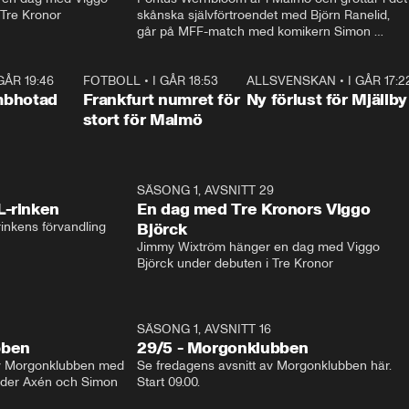
 Tre Kronor
skånska självförtroendet med Björn Ranelid, 
går på MFF-match med komikern Simon 
”Chippen” Svensson och hjälper skadade 
stjärnbacken Pontus Jansson hem. 
 GÅR 19:46
0:47
FOTBOLL
•
I GÅR 18:53
0:56
ALLSVENSKAN
•
I GÅR 17:2
0:3
mbhotad
Frankfurt numret för
Ny förlust för Mjällby
stort för Malmö
1:04
SÄSONG 1, AVSNITT 29
17:3
L-rinken
En dag med Tre Kronors Viggo
inkens förvandling
Björck
Jimmy Wixtröm hänger en dag med Viggo 
Björck under debuten i Tre Kronor
SÄSONG 1, AVSNITT 16
bben
29/5 - Morgonklubben
av Morgonklubben med 
Se fredagens avsnitt av Morgonklubben här. 
nder Axén och Simon 
Start 09.00. 