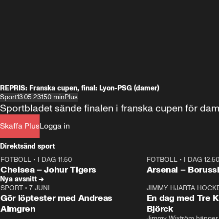
REPRIS: Franska cupen, final: Lyon-PSG (damer)
Sport
13.05.23
150 min
Plus
Sportbladet sände finalen i franska cupen för da
Skaffa Plus
Logga in
Direktsänd sport
FOTBOLL
•
I DAG 11:50
FOTBOLL
•
I DAG 12:5
Plus
Plus
Chelsea – Johur Tigers
Arsenal – Boruss
Nya avsnitt →
SPORT
•
7 JUNI
16:36
JIMMY HJÄRTA HOCK
Gör löptester med Andreas
En dag med Tre K
Almgren
Björck
Jimmy Wixtröm hänger 