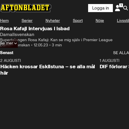
Logga in
Hem
Serier
Nyheter
Sport
Nöje
Livsstil
Rosa Kafaji intervjuas i isbad
Damallsvenskan
Supertalangen Rosa Kafaji: Kan se mig själv i Premier League
Se mer
Damallsvenskan
•
12.05.23
•
3 min
Senast
SE ALLA
2 AUGUSTI
0:59
1 AUGUSTI
Häcken krossar Eskilstuna – se alla mål
DIF förlora
här