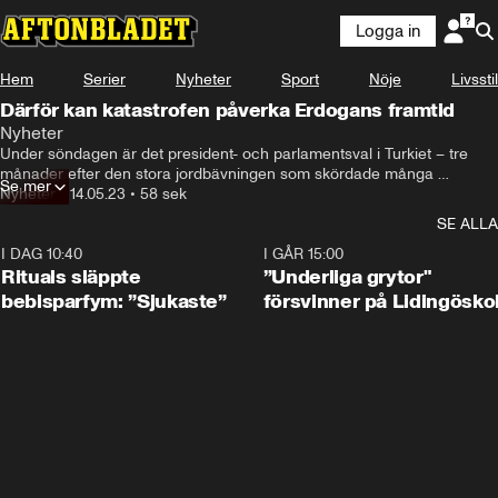
Logga in
Hem
Serier
Nyheter
Sport
Nöje
Livsstil
Därför kan katastrofen påverka Erdogans framtid
Nyheter
Under söndagen är det president- och parlamentsval i Turkiet – tre 
månader efter den stora jordbävningen som skördade många 
Se mer
personers liv.
Nyheter
•
14.05.23
•
58 sek
SE ALLA
I DAG 10:40
1:01
I GÅR 15:00
Rituals släppte
”Underliga grytor"
bebisparfym: ”Sjukaste”
försvinner på Lidingösko