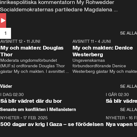
inrikespolitiska kommentatorn My Rohwedder 
Socialdemokraternas partiledare Magdalena 
Andersson till svars.
1
SE ALLA
AVSNITT 12
•
11 JUNI
26:27
AVSNITT 11
•
4 JUNI
2
My och makten: Douglas
My och makten: Denice
Thor
Westerberg
Moderata ungdomsförbundet 
Ungsvenskarnas 
(MUF:s) ordförande Douglas Thor 
förbundsordförande Denice 
gästar My och makten. I avsnittet 
Westerberg gästar My och makten.
diskuteras tonårsutvisningarna och 
avsnittet diskuteras migrationsfrå
hur Moderaterna ska locka väljare till 
och hur SD ska locka kvinnliga 
Väder
SE ALLA
valet i höst. 
väljare. 
I DAG 02:30
1:06
I GÅR 02:30
Så blir vädret där du bor
Så blir vädr
Senaste om konflikten i Mellanöstern
SE ALLA
NYHETER
•
17 FEB. 2025
0:45
NYHETER
•
16 F
500 dagar av krig i Gaza – se förödelsen
Nya vapen ti