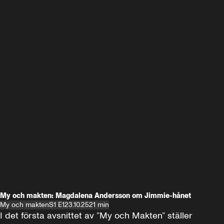
My och makten: Magdalena Andersson om Jimmie-hånet
My och makten
S1 E1
23.10.25
21 min
I det första avsnittet av ”My och Makten” ställer 