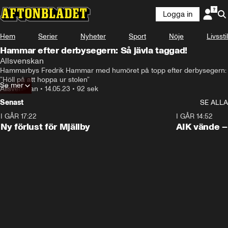
Logga in
Hem
Serier
Nyheter
Sport
Nöje
Livsstil
Hammar efter derbysegern: Så jävla taggad!
Allsvenskan
Hammarbys Fredrik Hammar med humöret på topp efter derbysegern: 
”Höll på att hoppa ur stolen”
Se mer
Allsvenskan
•
14.05.23
•
92 sek
Senast
SE ALLA
I GÅR 17:22
0:37
I GÅR 14:52
Ny förlust för Mjällby
AIK vände – 