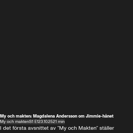
My och makten: Magdalena Andersson om Jimmie-hånet
My och makten
S1 E1
23.10.25
21 min
I det första avsnittet av ”My och Makten” ställer 