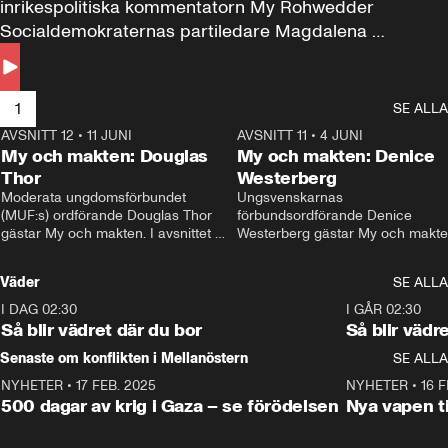
inrikespolitiska kommentatorn My Rohwedder 
Socialdemokraternas partiledare Magdalena 
Andersson till svars.
1
SE ALLA
AVSNITT 12
•
11 JUNI
26:27
AVSNITT 11
•
4 JUNI
2
My och makten: Douglas
My och makten: Denice
Thor
Westerberg
Moderata ungdomsförbundet 
Ungsvenskarnas 
(MUF:s) ordförande Douglas Thor 
förbundsordförande Denice 
gästar My och makten. I avsnittet 
Westerberg gästar My och makten.
diskuteras tonårsutvisningarna och 
avsnittet diskuteras migrationsfrå
hur Moderaterna ska locka väljare till 
och hur SD ska locka kvinnliga 
Väder
SE ALLA
valet i höst. 
väljare. 
I DAG 02:30
1:06
I GÅR 02:30
Så blir vädret där du bor
Så blir vädr
Senaste om konflikten i Mellanöstern
SE ALLA
NYHETER
•
17 FEB. 2025
0:45
NYHETER
•
16 F
500 dagar av krig i Gaza – se förödelsen
Nya vapen ti