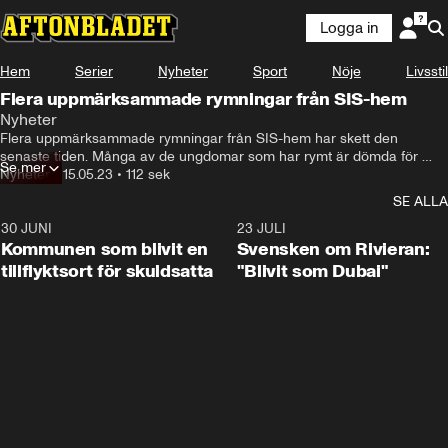
Logga in
Hem
Serier
Nyheter
Sport
Nöje
Livsstil
Flera uppmärksammade rymningar från SIS-hem
Nyheter
Flera uppmärksammade rymningar från SIS-hem har skett den 
senaste tiden. Många av de ungdomar som har rymt är dömda för 
Se mer
grova brott.
Nyheter
•
15.05.23
•
112 sek
SE ALLA
30 JUNI
1:24
23 JULI
Kommunen som blivit en
Svensken om Rivieran:
tillflyktsort för skuldsatta
"Blivit som Dubai"