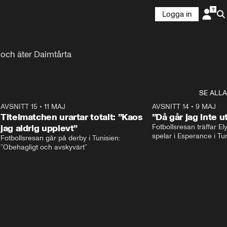
Logga in
 och äter Daimtårta
SE ALLA
1
AVSNITT 15
•
11 MAJ
59:17
AVSNITT 14
•
9 MAJ
Titelmatchen urartar totalt: ”Kaos
”Då går jag inte u
jag aldrig upplevt”
Fotbollsresan träffar E
Fotbollsresan går på derby i Tunisien: 
”Obehagligt och avskyvärt”