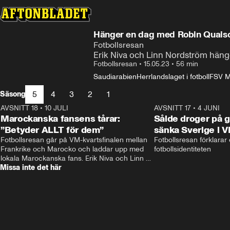
Hänger en dag med Robin Quaison
Fotbollsresan
Erik Niva och Linn Nordström hänge
Fotbollsresan
•
15.05.23
•
56 min
Saudiarabien
Herrlandslaget i fotboll
FSV M
5
4
3
2
1
Säsong
AVSNITT 18
•
10 JULI
34:17
AVSNITT 17
•
4 JUNI
Marockanska fansens tårar:
Sålde droger på g
”Betyder ALLT för dem”
sänka Sverige i 
Fotbollsresan går på VM-kvartsfinalen mellan 
Fotbollsresan förklarar
Frankrike och Marocko och laddar upp med 
fotbollsidentiteten
lokala Marockanska fans. Erik Niva och Linn 
Missa inte det här
Nordström möts av stimmig frukost, tutande 
kycklingar och taxibil från Casablanca. 