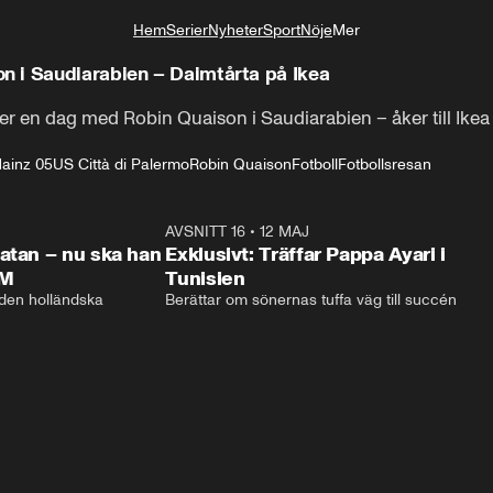
Hem
Serier
Nyheter
Sport
Nöje
Mer
Livsstil
 i Saudiarabien – Daimtårta på Ikea
r en dag med Robin Quaison i Saudiarabien – åker till Ikea
ainz 05
US Città di Palermo
Robin Quaison
Fotboll
Fotbollsresan
1:01:08
AVSNITT 16
•
12 MAJ
48:5
atan – nu ska han
Exklusivt: Träffar Pappa Ayari i
VM
Tunisien
 den holländska 
Berättar om sönernas tuffa väg till succén