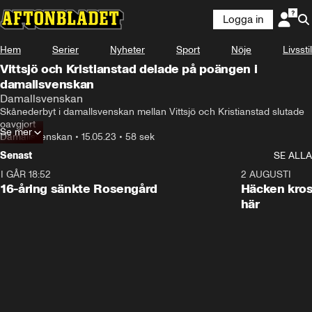
Logga in
Hem
Serier
Nyheter
Sport
Nöje
Livsstil
Vittsjö och Kristianstad delade på poängen i
damallsvenskan
Damallsvenskan
Skånederbyt i damallsvenskan mellan Vittsjö och Kristianstad slutade 
oavgjort
Se mer
Damallsvenskan
•
15.05.23
•
58 sek
Senast
SE ALLA
I GÅR 18:52
0:47
2 AUGUSTI
16-åring sänkte Rosengård
Häcken kross
här