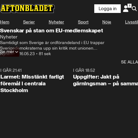
Logga in
Hem
Serier
Nyheter
Sport
Nöje
Livsstil
Svenskar på stan om EU-medlemskapet
Nyheter
Samtidigt som Sverige är ordförandeland i EU trappar 
Sverigedemokraterna upp sin kritik mot unionen.

Se mer
Bör Sverige fortsätta vara medlem i EU eller är det dags att lämna? Se 
Nyheter
•
16.05.23
•
81 sek
i klippet ovan vad svenskarna på stan tycker om det.
SE ALLA
I GÅR 21:41
0:35
I GÅR 18:52
Larmet: Misstänkt farligt
Uppgifter: Jakt på
föremål i centrala
gärningsman – på samma
Stockholm