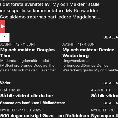
I det första avsnittet av ”My och Makten” ställer 
inrikespolitiska kommentatorn My Rohwedder 
Socialdemokraternas partiledare Magdalena 
Andersson till svars.
1
SE ALLA
AVSNITT 12
•
11 JUNI
26:27
AVSNITT 11
•
4 JUNI
2
My och makten: Douglas
My och makten: Denice
Thor
Westerberg
Moderata ungdomsförbundet 
Ungsvenskarnas 
(MUF:s) ordförande Douglas Thor 
förbundsordförande Denice 
gästar My och makten. I avsnittet 
Westerberg gästar My och makten.
diskuteras tonårsutvisningarna och 
avsnittet diskuteras migrationsfrå
hur Moderaterna ska locka väljare till 
och hur SD ska locka kvinnliga 
Väder
SE ALLA
valet i höst. 
väljare. 
I GÅR 02:30
1:06
4 AUGUSTI
Så blir vädret där du bor
Så blir vädr
Senaste om konflikten i Mellanöstern
SE ALLA
NYHETER
•
17 FEB. 2025
0:45
NYHETER
•
16 F
500 dagar av krig i Gaza – se förödelsen
Nya vapen ti