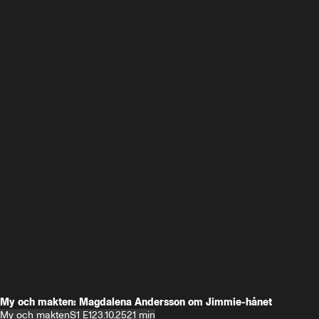
My och makten: Magdalena Andersson om Jimmie-hånet
My och makten
S1 E1
23.10.25
21 min