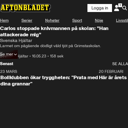
Logga in
Hem
Serier
Nyheter
Sport
Nöje
Livsstil
Carlos stoppade knivmannen på skolan: ”Han
attackerade mig”
...attackerade han mig med kniven.
Svenska Hjältar
Larmet om pågående dödligt våld tjöt på Grimstaskolan.

Se mer
Medan övrig personal påbörjade inlåsning av elever letade 
Svenska Hjältar
•
16.05.23
•
158 sek
vaktmästaren Carlos Hernandez Rubio upp gärningsmannen.
Senast
SE ALLA
23 MARS
1:27
20 FEBRUARI
Bollklubben ökar tryggheten: "Prata med
Här är årets
dina grannar"