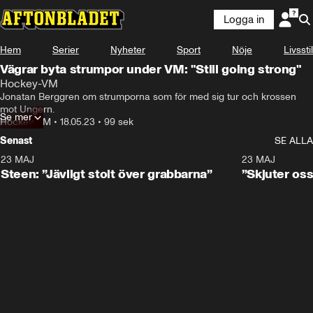
Logga in
Hem
Serier
Nyheter
Sport
Nöje
Livsstil
Vägrar byta strumpor under VM: "Still going strong"
Hockey-VM
Jonatan Berggren om strumporna som för med sig tur och krossen 
mot Ungern.
Se mer
Hockey-VM
•
18.05.23
•
99 sek
Senast
SE ALLA
23 MAJ
0:59
23 MAJ
Steen: ”Jävligt stolt över grabbarna”
”Skjuter oss