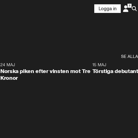
Logga in
SE ALLA
8
24 MAJ
0:26
15 MAJ
Norska piken efter vinsten mot Tre
Törstiga debutant
Kronor