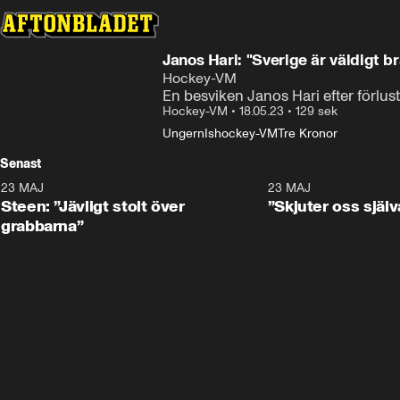
Janos Hari: "Sverige är väldigt br
Hockey-VM
En besviken Janos Hari efter förlus
Hockey-VM
•
18.05.23
•
129 sek
Ungern
Ishockey-VM
Tre Kronor
Senast
23 MAJ
0:59
23 MAJ
Steen: ”Jävligt stolt över
”Skjuter oss själv
grabbarna”