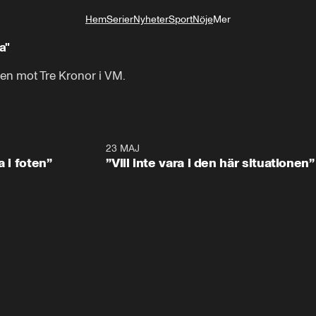
Hem
Serier
Nyheter
Sport
Nöje
Mer
Livsstil
a"
ten mot Tre Kronor i VM.
0:53
23 MAJ
0:4
a i foten”
”Vill inte vara i den här situationen”