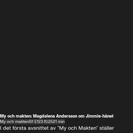
My och makten: Magdalena Andersson om Jimmie-hånet
My och makten
S1 E1
23.10.25
21 min
I det första avsnittet av ”My och Makten” ställer 