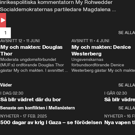
inrikespolitiska kommentatorn My Rohwedder 
Socialdemokraternas partiledare Magdalena 
Andersson till svars.
1
SE ALLA
AVSNITT 12
•
11 JUNI
26:27
AVSNITT 11
•
4 JUNI
2
My och makten: Douglas
My och makten: Denice
Thor
Westerberg
Moderata ungdomsförbundet 
Ungsvenskarnas 
(MUF:s) ordförande Douglas Thor 
förbundsordförande Denice 
gästar My och makten. I avsnittet 
Westerberg gästar My och makten.
diskuteras tonårsutvisningarna och 
avsnittet diskuteras migrationsfrå
hur Moderaterna ska locka väljare till 
och hur SD ska locka kvinnliga 
Väder
SE ALLA
valet i höst. 
väljare. 
I DAG 02:30
1:06
I GÅR 02:30
Så blir vädret där du bor
Så blir vädr
Senaste om konflikten i Mellanöstern
SE ALLA
NYHETER
•
17 FEB. 2025
0:45
NYHETER
•
16 F
500 dagar av krig i Gaza – se förödelsen
Nya vapen ti