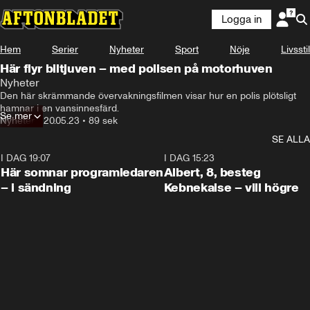
Logga in
Hem
Serier
Nyheter
Sport
Nöje
Livsstil
Här flyr biltjuven – med polisen på motorhuven
Nyheter
Den här skrämmande övervakningsfilmen visar hur en polis plötsligt 
hamnar i en vansinnesfärd.
Se mer
Nyheter
•
20.05.23
•
89 sek
SE ALLA
I DAG 19:07
0:45
I DAG 15:23
Här somnar programledaren
Albert, 8, besteg
– i sändning
Kebnekaise – vill högre