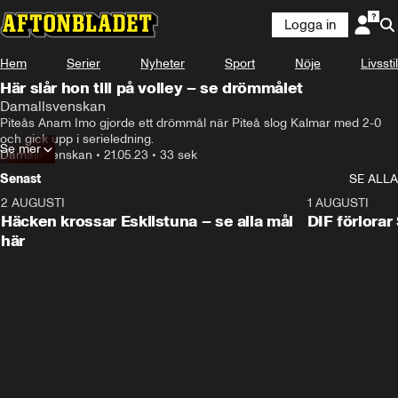
Logga in
Hem
Serier
Nyheter
Sport
Nöje
Livsstil
Här slår hon till på volley – se drömmålet
Damallsvenskan
Piteås Anam Imo gjorde ett drömmål när Piteå slog Kalmar med 2-0 
och gick upp i serieledning.
Se mer
Damallsvenskan
•
21.05.23
•
33 sek
Senast
SE ALLA
2 AUGUSTI
0:59
1 AUGUSTI
Häcken krossar Eskilstuna – se alla mål
DIF förlora
här