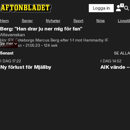
Logga in
Hem
Serier
Nyheter
Sport
Nöje
Livsstil
Berg: "Han drar ju ner mig för fan"
Allsvenskan
Hör IFK Göteborgs Marcus Berg efter 1-1 mot Hammarby IF.
Se mer
Allsvenskan
•
21.05.23
•
124 sek
Senast
SE ALLA
I DAG 17:22
0:37
I DAG 14:52
Ny förlust för Mjällby
AIK vände – 