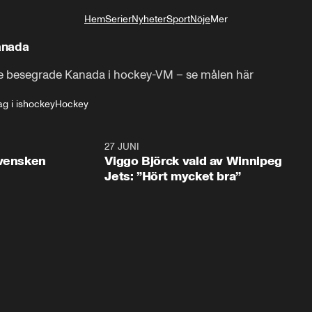
Hem
Serier
Nyheter
Sport
Nöje
Mer
Livsstil
anada
 de besegrade Kanada i hockey-VM – se målen här
g i ishockey
Hockey
0:30
27 JUNI
0:4
svensken
Viggo Björck vald av Winnipeg
Jets: ”Hört mycket bra”