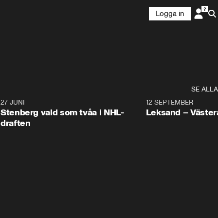
Logga in
SE ALLA
9
27 JUNI
0:49
12 SEPTEMBER
Plus
Stenberg vald som tvåa i NHL-
Leksand – Väster
draften