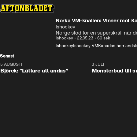
Norka VM-knallen: Vinner mot K
Ishockey
Norge stod för en superskräll när
Ishockey
•
22.05.23
•
60 sek
Ishockey
Ishockey-VM
Kanadas herrlandsla
Senast
5 AUGUSTI
2:08
3 JULI
Björck: ”Lättare att andas”
Monsterbud till 