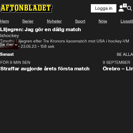
Logga in
Hem
Serier
Nyheter
Sport
Nöje
Livsstil
Liljegren: Jag gör en dålig match
Ishockey
Timothy Liljegren efter Tre Kronors kaosmatch mot USA i hockey-VM
Se mer
Ishockey
•
23.05.23
•
158 sek
Senast
SE ALLA
FÖR 9 MIN SEN
2:19
9 SEPTEMBER
Plus
Straffar avgjorde årets första match
Örebro – Li