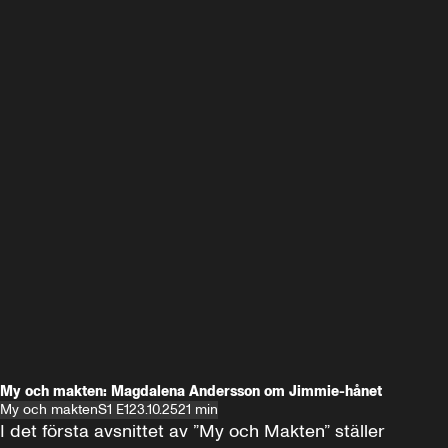
My och makten: Magdalena Andersson om Jimmie-hånet
My och makten
S1 E1
23.10.25
21 min
I det första avsnittet av ”My och Makten” ställer 