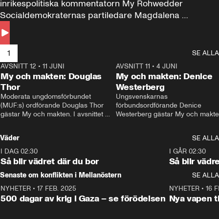
inrikespolitiska kommentatorn My Rohwedder 
Socialdemokraternas partiledare Magdalena 
Andersson till svars.
1
SE ALLA
AVSNITT 12
•
11 JUNI
26:27
AVSNITT 11
•
4 JUNI
2
My och makten: Douglas
My och makten: Denice
Thor
Westerberg
Moderata ungdomsförbundet 
Ungsvenskarnas 
(MUF:s) ordförande Douglas Thor 
förbundsordförande Denice 
gästar My och makten. I avsnittet 
Westerberg gästar My och makten.
diskuteras tonårsutvisningarna och 
avsnittet diskuteras migrationsfrå
hur Moderaterna ska locka väljare till 
och hur SD ska locka kvinnliga 
Väder
SE ALLA
valet i höst. 
väljare. 
I DAG 02:30
1:06
I GÅR 02:30
Så blir vädret där du bor
Så blir vädr
Senaste om konflikten i Mellanöstern
SE ALLA
NYHETER
•
17 FEB. 2025
0:45
NYHETER
•
16 F
500 dagar av krig i Gaza – se förödelsen
Nya vapen ti