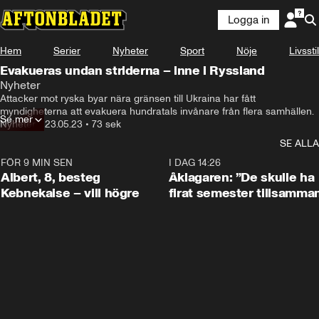
Logga in
Hem
Serier
Nyheter
Sport
Nöje
Livsstil
Evakueras undan striderna – inne i Ryssland
Nyheter
Attacker mot ryska byar nära gränsen till Ukraina har fått 
myndigheterna att evakuera hundratals invånare från flera samhällen.
Se mer
Nyheter
•
23.05.23
•
73 sek
SE ALLA
FÖR 9 MIN SEN
0:54
I DAG 14:26
Albert, 8, besteg
Åklagaren: ”De skulle ha
Kebnekaise – vill högre
firat semester tillsamma