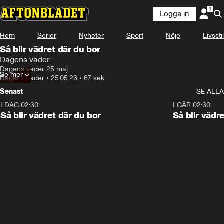
Logga in
Hem
Serier
Nyheter
Sport
Nöje
Livsstil
Så blir vädret där du bor
Dagens väder
Dagens väder 25 maj
Se mer
Dagens väder
•
25.05.23
•
67 sek
Senast
SE ALLA
I DAG 02:30
1:06
I GÅR 02:30
Så blir vädret där du bor
Så blir vädr