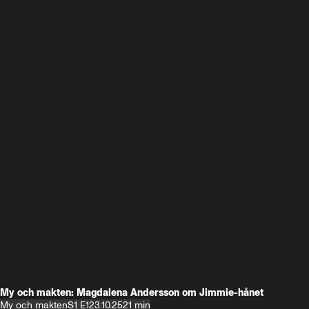
My och makten: Magdalena Andersson om Jimmie-hånet
My och makten
S1 E1
23.10.25
21 min