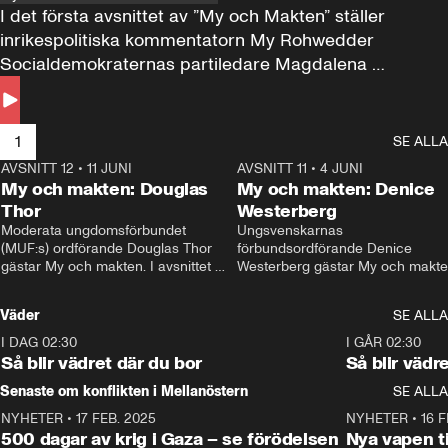
I det första avsnittet av ”My och Makten” ställer 
inrikespolitiska kommentatorn My Rohwedder 
Socialdemokraternas partiledare Magdalena 
Andersson till svars.
1
SE ALLA
AVSNITT 12
•
11 JUNI
26:27
AVSNITT 11
•
4 JUNI
2
My och makten: Douglas
My och makten: Denice
Thor
Westerberg
Moderata ungdomsförbundet 
Ungsvenskarnas 
(MUF:s) ordförande Douglas Thor 
förbundsordförande Denice 
gästar My och makten. I avsnittet 
Westerberg gästar My och makten.
diskuteras tonårsutvisningarna och 
avsnittet diskuteras migrationsfrå
hur Moderaterna ska locka väljare till 
och hur SD ska locka kvinnliga 
Väder
SE ALLA
valet i höst. 
väljare. 
I DAG 02:30
1:06
I GÅR 02:30
Så blir vädret där du bor
Så blir vädr
Senaste om konflikten i Mellanöstern
SE ALLA
NYHETER
•
17 FEB. 2025
0:45
NYHETER
•
16 F
500 dagar av krig i Gaza – se förödelsen
Nya vapen ti