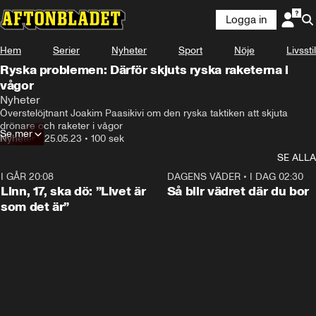
Logga in
Hem
Serier
Nyheter
Sport
Nöje
Livsstil
Ryska problemen: Därför skjuts ryska raketerna i
vågor
Nyheter
Överstelöjtnant Joakim Paasikivi om den ryska taktiken att skjuta 
drönare och raketer i vågor
Se mer
Nyheter
•
25.05.23
•
100 sek
SE ALLA
I GÅR 20:08
4:36
DAGENS VÄDER
•
I DAG 02:30
Linn, 17, ska dö: ”Livet är
Så blir vädret där du bor
som det är”