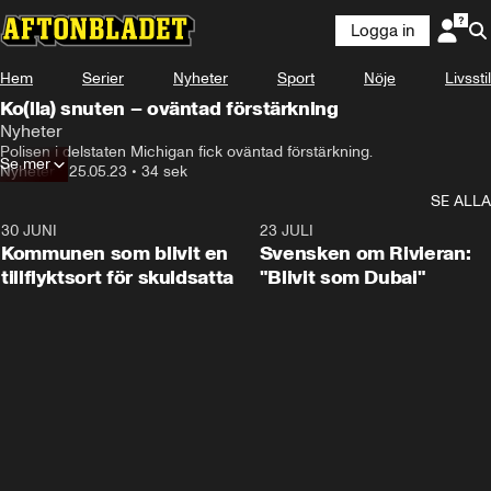
Logga in
Hem
Serier
Nyheter
Sport
Nöje
Livsstil
Ko(lla) snuten – oväntad förstärkning
Nyheter
Polisen i delstaten Michigan fick oväntad förstärkning.
Se mer
Nyheter
•
25.05.23
•
34 sek
SE ALLA
30 JUNI
1:24
23 JULI
Kommunen som blivit en
Svensken om Rivieran:
tillflyktsort för skuldsatta
"Blivit som Dubai"