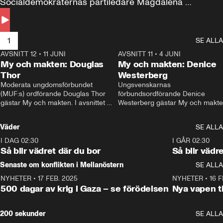
Socialdemokraternas partiledare Magdalena 
Andersson till svars.
1
SE ALLA
AVSNITT 12
•
11 JUNI
26:27
AVSNITT 11
•
4 JUNI
2
My och makten: Douglas
My och makten: Denice
Thor
Westerberg
Moderata ungdomsförbundet 
Ungsvenskarnas 
(MUF:s) ordförande Douglas Thor 
förbundsordförande Denice 
gästar My och makten. I avsnittet 
Westerberg gästar My och makten.
diskuteras tonårsutvisningarna och 
avsnittet diskuteras migrationsfrå
hur Moderaterna ska locka väljare till 
och hur SD ska locka kvinnliga 
Väder
SE ALLA
valet i höst. 
väljare. 
I DAG 02:30
1:06
I GÅR 02:30
Så blir vädret där du bor
Så blir vädr
Senaste om konflikten i Mellanöstern
SE ALLA
NYHETER
•
17 FEB. 2025
0:45
NYHETER
•
16 F
500 dagar av krig i Gaza – se förödelsen
Nya vapen ti
200 sekunder
SE ALLA