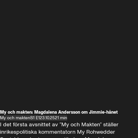
My och makten: Magdalena Andersson om Jimmie-hånet
My och makten
S1 E1
23.10.25
21 min
I det första avsnittet av ”My och Makten” ställer 
inrikespolitiska kommentatorn My Rohwedder 