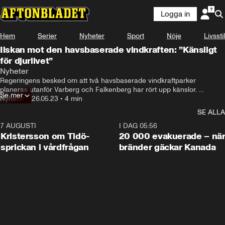
Logga in
Hem
Serier
Nyheter
Sport
Nöje
Livsstil
Ilskan mot den havsbaserade vindkraften: ”Känsligt
för djurlivet”
De närmaste årtidondena kommer Sverige 

Nyheter
att fördubbla sitt energibehov.
Regeringens besked om att två havsbaserade vindkraftparker 
planeras utanför Varberg och Falkenberg har rört upp känslor. 
Se mer
Fiskenäringen känner sig hotad och även djurlivet i området kan 
Nyheter
•
26.05.23
•
4 min
påverkas, enligt kritiker.
SE ALLA
7 AUGUSTI
0:42
I DAG 05:56
Kristersson om Tidö-
20 000 evakuerade – nä
sprickan i vårdfrågan
bränder gäckar Kanada