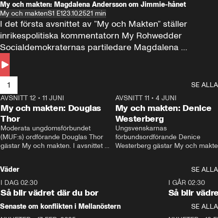
My och makten: Magdalena Andersson om Jimmie-hånet
My och makten
S1 E1
23.10.25
21 min
I det första avsnittet av ”My och Makten” ställer 
inrikespolitiska kommentatorn My Rohwedder 
Socialdemokraternas partiledare Magdalena 
Andersson till svars.
1
SE ALLA
AVSNITT 12
•
11 JUNI
26:27
AVSNITT 11
•
4 JUNI
2
My och makten: Douglas
My och makten: Denice
Thor
Westerberg
Moderata ungdomsförbundet 
Ungsvenskarnas 
(MUF:s) ordförande Douglas Thor 
förbundsordförande Denice 
gästar My och makten. I avsnittet 
Westerberg gästar My och makten.
diskuteras tonårsutvisningarna och 
avsnittet diskuteras migrationsfrå
hur Moderaterna ska locka väljare till 
och hur SD ska locka kvinnliga 
Väder
SE ALLA
valet i höst. 
väljare. 
I DAG 02:30
1:06
I GÅR 02:30
Så blir vädret där du bor
Så blir vädr
Senaste om konflikten i Mellanöstern
SE ALLA