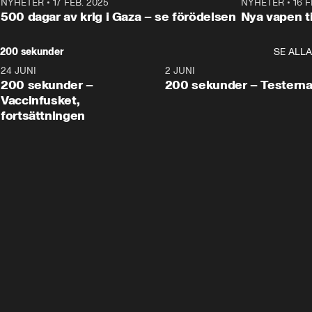
NYHETER
•
17 FEB. 2025
0:45
NYHETER
•
16 F
500 dagar av krig i Gaza – se förödelsen
Nya vapen ti
200 sekunder
SE ALLA
24 JUNI
5:00
2 JUNI
200 sekunder –
200 sekunder – Testern
Vaccinfusket,
fortsättningen