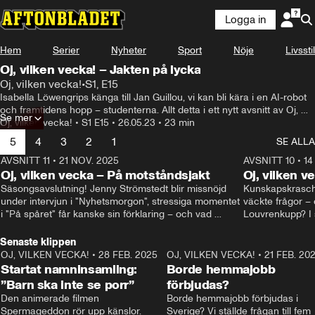
Logga in
Hem
Serier
Nyheter
Sport
Nöje
Livsstil
Oj, vilken vecka! – Jakten på lycka
Oj, vilken vecka!
•
S1, E15
Isabella Löwengrips känga till Jan Guillou, vi kan bli kära i en AI-robot 
och framtidens hopp – studenterna. Allt detta i ett nytt avsnitt av Oj, 
Se mer
vilken vecka! – Jakten på lycka, som denna vecka gästas av 
Oj, vilken vecka!
•
S1 E15
•
26.05.23
•
23 min
Sportbladets Linn Nordström och Aftonbladets nyhetskoluminst Oisín 
5
4
3
2
1
SE ALLA
Cantwell.

Alla tidigare avsnitt ser du på Aftonbladets sajt.
AVSNITT 11
•
21 NOV. 2025
22:00
AVSNITT 10
•
14
Oj, vilken vecka – På motståndsjakt
Oj, vilken v
Säsongsavslutning! Jenny Strömstedt blir missnöjd 
Kunskapskraschen
under intervjun i "Nyhetsmorgon", stressiga momentet 
väckte frågor – 
i "På spåret" får kanske sin förklaring – och vad 
Louvrenkupp? I s
drömmer egentligen Liberalerna om? I studion: Oisin 
Svenson.
Cantwell och Karin Pettersson.
Senaste klippen
OJ, VILKEN VECKA!
•
28 FEB. 2025
2:40
OJ, VILKEN VECKA!
•
21 FEB. 20
Startat namninsamling:
Borde hemmajobb
”Barn ska inte se porr”
förbjudas?
Den animerade filmen 
Borde hemmajobb förbjudas i 
Spermageddon rör upp känslor.
Sverige? Vi ställde frågan till fem 