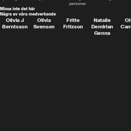
personer.
Missa inte det här
Några av våra medverkande
Olivia J
Olivia
Fritte
Natalie
Oi
Berntsson
Svenson
Fritzson
Demirian
Can
Genna