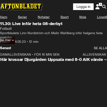
Logga in
Hem
Serier
Nyheter
Sport
Nöje
Livsstil
11.30: Live inför heta 08-derbyt
Fotboll
Sportbladets Linn Nordström och Malin Wahlberg inför helgens heta 
matcher
Se mer
Fotboll
•
26.05.23
•
12 min
Senast
SE ALLA
DAMALLSVENSKAN
•
FÖR 16 MIN SEN
1:39
ALLSVENSKAN
Här krossar Djurgården Uppsala med 8-0
AIK vände – 