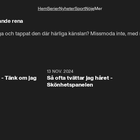
Hem
Serier
Nyheter
Sport
Nöje
Mer
Livsstil
nande rena
iga och tappat den där härliga känslan? Missmoda inte, med 
1:16
13 NOV. 2024
1:1
- Tänk om jag
Så ofta tvättar jag håret -
Skönhetspanelen