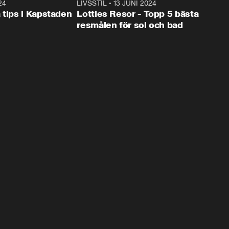
24
1:28
LIVSSTIL
•
13 JUNI 2024
2:4
 tips i Kapstaden
Lotties Resor - Topp 5 bästa
resmålen för sol och bad