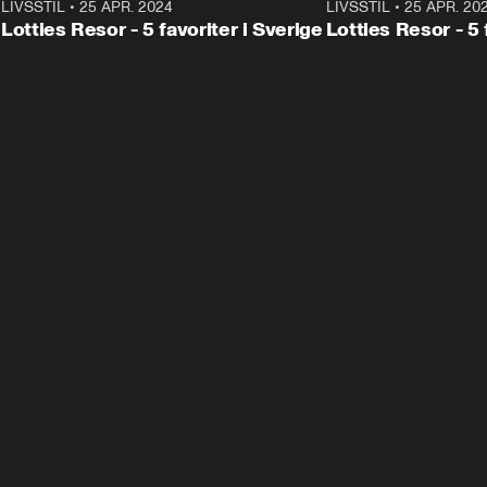
0
LIVSSTIL
•
25 APR. 2024
2:07
LIVSSTIL
•
25 APR. 20
Lotties Resor - 5 favoriter i Sverige
Lotties Resor - 5 