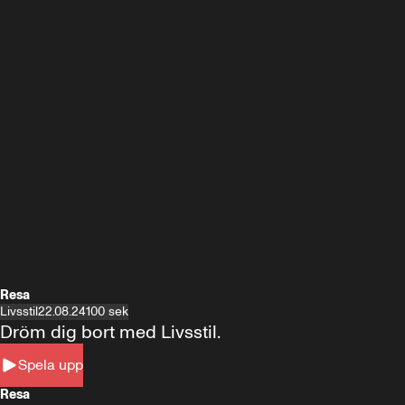
Resa
Livsstil
22.08.24
100 sek
Dröm dig bort med Livsstil.
Spela upp
Resa