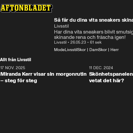
Så får du dina vita sneakers ski
Livsstil
Har dina vita sneakers blivit smuts
skinande rena och fräscha igen!
Livsstil
•
26.05.23
•
61 sek
Mode
Livsstil
Skor | Dam
Skor | Herr
Allt från Livsstil
17 NOV. 2025
1:33
11 DEC. 2024
Miranda Kerr visar sin morgonrutin
Skönhetspanelen 
– steg för steg
vetat det här?