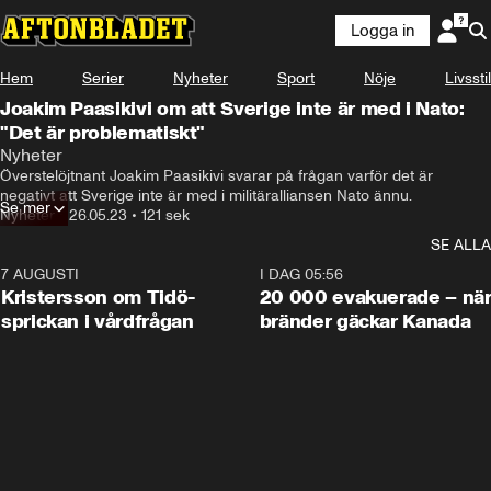
Logga in
Hem
Serier
Nyheter
Sport
Nöje
Livsstil
Joakim Paasikivi om att Sverige inte är med i Nato:
"Det är problematiskt"
Nyheter
Överstelöjtnant Joakim Paasikivi svarar på frågan varför det är 
negativt att Sverige inte är med i militäralliansen Nato ännu.
Se mer
Nyheter
•
26.05.23
•
121 sek
SE ALLA
7 AUGUSTI
0:42
I DAG 05:56
Kristersson om Tidö-
20 000 evakuerade – nä
sprickan i vårdfrågan
bränder gäckar Kanada