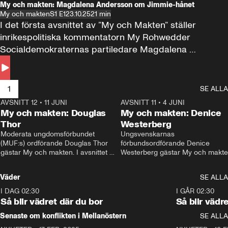
My och makten: Magdalena Andersson om Jimmie-hånet
My och makten
S1 E1
23.10.25
21 min
I det första avsnittet av ”My och Makten” ställer 
inrikespolitiska kommentatorn My Rohwedder 
Socialdemokraternas partiledare Magdalena 
Andersson till svars.
1
SE ALLA
AVSNITT 12
•
11 JUNI
26:27
AVSNITT 11
•
4 JUNI
2
My och makten: Douglas
My och makten: Denice
Thor
Westerberg
Moderata ungdomsförbundet 
Ungsvenskarnas 
(MUF:s) ordförande Douglas Thor 
förbundsordförande Denice 
gästar My och makten. I avsnittet 
Westerberg gästar My och makten.
diskuteras tonårsutvisningarna och 
avsnittet diskuteras migrationsfrå
hur Moderaterna ska locka väljare till 
och hur SD ska locka kvinnliga 
Väder
SE ALLA
valet i höst. 
väljare. 
I DAG 02:30
1:06
I GÅR 02:30
Så blir vädret där du bor
Så blir vädr
Senaste om konflikten i Mellanöstern
SE ALLA