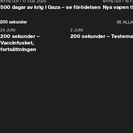
NYHETER
•
17 FEB. 2025
0:45
NYHETER
•
16 F
500 dagar av krig i Gaza – se förödelsen
Nya vapen ti
200 sekunder
SE ALLA
24 JUNI
5:00
2 JUNI
200 sekunder –
200 sekunder – Testern
Vaccinfusket,
fortsättningen