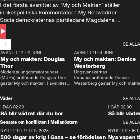
I det första avsnittet av ”My och Makten” ställer 
inrikespolitiska kommentatorn My Rohwedder 
Socialdemokraternas partiledare Magdalena 
Andersson till svars.
1
SE ALLA
AVSNITT 12
•
11 JUNI
26:27
AVSNITT 11
•
4 JUNI
2
My och makten: Douglas
My och makten: Denice
Thor
Westerberg
Moderata ungdomsförbundet 
Ungsvenskarnas 
(MUF:s) ordförande Douglas Thor 
förbundsordförande Denice 
gästar My och makten. I avsnittet 
Westerberg gästar My och makten.
diskuteras tonårsutvisningarna och 
avsnittet diskuteras migrationsfrå
hur Moderaterna ska locka väljare till 
och hur SD ska locka kvinnliga 
Väder
SE ALLA
valet i höst. 
väljare. 
I DAG 02:30
1:06
I GÅR 02:30
Så blir vädret där du bor
Så blir vädr
Senaste om konflikten i Mellanöstern
SE ALLA
NYHETER
•
17 FEB. 2025
0:45
NYHETER
•
16 F
500 dagar av krig i Gaza – se förödelsen
Nya vapen ti