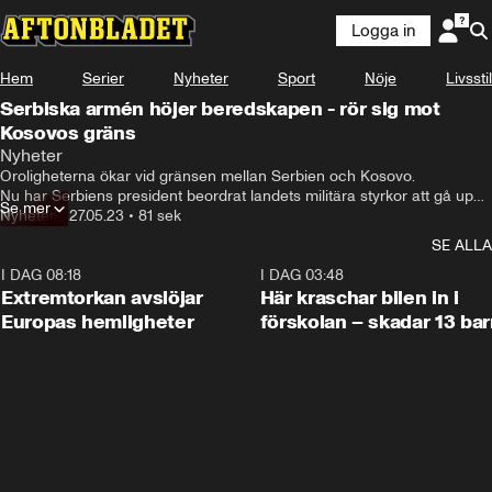
Logga in
Hem
Serier
Nyheter
Sport
Nöje
Livsstil
Serbiska armén höjer beredskapen - rör sig mot
Kosovos gräns
Nyheter
Oroligheterna ökar vid gränsen mellan Serbien och Kosovo.

Nu har Serbiens president beordrat landets militära styrkor att gå upp i 
Se mer
högsta stridsberedskap och röra sig mot Kosovos gräns.
Nyheter
•
27.05.23
•
81 sek
SE ALLA
I DAG 08:18
0:53
I DAG 03:48
Extremtorkan avslöjar
Här kraschar bilen in i
Europas hemligheter
förskolan – skadar 13 bar