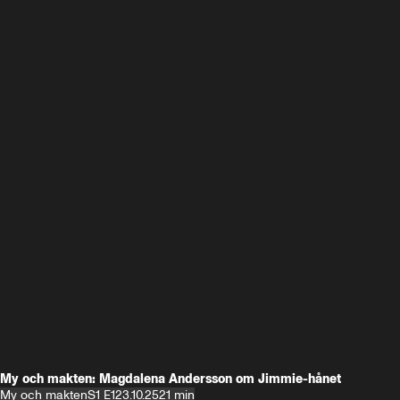
My och makten: Magdalena Andersson om Jimmie-hånet
My och makten
S1 E1
23.10.25
21 min