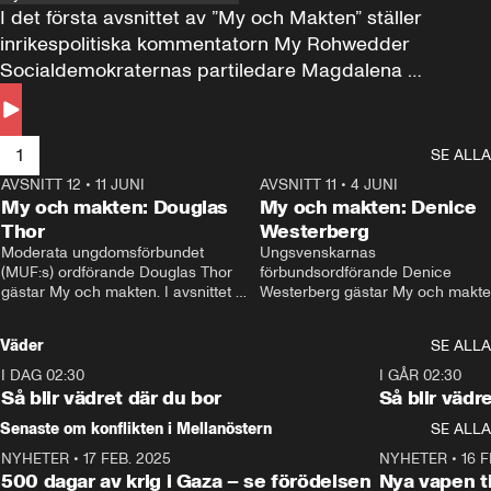
I det första avsnittet av ”My och Makten” ställer 
inrikespolitiska kommentatorn My Rohwedder 
Socialdemokraternas partiledare Magdalena 
Andersson till svars.
1
SE ALLA
AVSNITT 12
•
11 JUNI
26:27
AVSNITT 11
•
4 JUNI
2
My och makten: Douglas
My och makten: Denice
Thor
Westerberg
Moderata ungdomsförbundet 
Ungsvenskarnas 
(MUF:s) ordförande Douglas Thor 
förbundsordförande Denice 
gästar My och makten. I avsnittet 
Westerberg gästar My och makten.
diskuteras tonårsutvisningarna och 
avsnittet diskuteras migrationsfrå
hur Moderaterna ska locka väljare till 
och hur SD ska locka kvinnliga 
Väder
SE ALLA
valet i höst. 
väljare. 
I DAG 02:30
1:06
I GÅR 02:30
Så blir vädret där du bor
Så blir vädr
Senaste om konflikten i Mellanöstern
SE ALLA
NYHETER
•
17 FEB. 2025
0:45
NYHETER
•
16 F
500 dagar av krig i Gaza – se förödelsen
Nya vapen ti