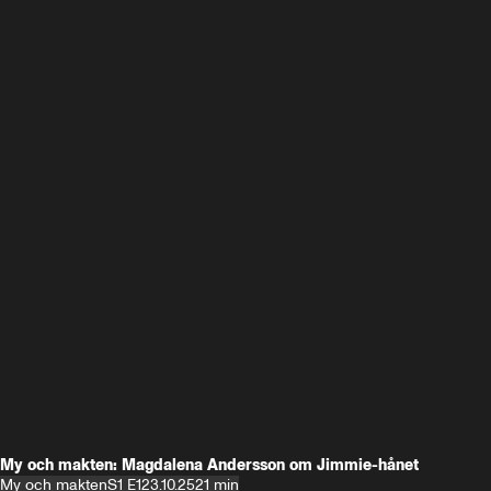
My och makten: Magdalena Andersson om Jimmie-hånet
My och makten
S1 E1
23.10.25
21 min