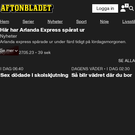
Logga in
Hem
Serier
Nyheter
Sport
Nöje
Livsstil
Här har Arlanda Express spårat ur
Nyheter
Arlanda express spårade ur under färd tidigt på lördagsmorgonen.

Se mer
Två personer fick färdas till sjukhus.

Nyheter
•
27.05.23
•
39 sek
SE ALLA
Inga tåg stannar vid Arlanda och under helgen är alla Arlanda express 
tåg inställda.
I DAG 06:40
0:35
DAGENS VÄDER
•
I DAG 02:30
Sex dödade i skolskjutning
Så blir vädret där du bor