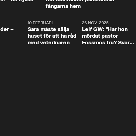
fångarna hem
4:24
10 FEBRUARI
4:13
26 NOV. 2025
8:1
der –
Sara måste sälja
Leif GW: ”Har hon
huset för att ha råd
mördat pastor
med veterinären
Fossmos fru? Svar
nej.”