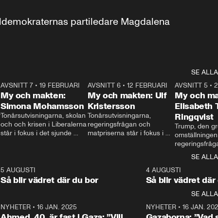
aldemokraternas partiledare Magdalena 
SE ALLA
7
AVSNITT 7
•
19 FEBRUARI
24:30
AVSNITT 6
•
12 FEBRUARI
27:30
AVSNITT 5
•
My och makten:
My och makten: Ulf
My och ma
Simona Mohamsson
Kristersson
Elisabeth
 
Tonårsutvisningarna, skolan 
Tonårsutvisningarna, 
Ringqvist
och och krisen i Liberalerna 
regeringsfrågan och 
Trump, den gr
står i fokus i det sjunde 
matpriserna står i fokus i 
omställningen
avsnittet av ”My och 
det sjätte avsnittet av ”My 
regeringsfråga
makten”. Se när 
och makten”. Se när 
centrum i det 
SE ALLA
Aftonbladets inrikespolitiska 
Aftonbladets inrikespolitiska 
avsnittet av ”
kommentator My 
kommentator My 
6
5 AUGUSTI
1:06
4 AUGUSTI
Makten”. Se nä
Rohwedder ställer 
Rohwedder ställer 
Så blir vädret där du bor
Så blir vädret där
Aftonbladets in
utbildnings- och 
statsminister Ulf Kristersson 
kommentator 
SE ALLA
integrationsminister Simona 
till svars.
Rohwedder stäl
Mohamsson till svars.
Centerpartiets
2
NYHETER
•
16 JAN. 2025
1:01
NYHETER
•
16 JAN. 20
Thand Ring till
Ahmed, 40, är fast i Gaza: ”Vill
Gazaborna: ”Vad s