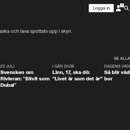
Logga in
ska och lava spottats upp i skyn.

SE ALLA
4
23 JULI
1:42
I GÅR 20:08
4:36
DAGENS VÄD
Svensken om
Linn, 17, ska dö:
Så blir väd
Rivieran: "Blivit som
”Livet är som det är”
bor
Dubai"