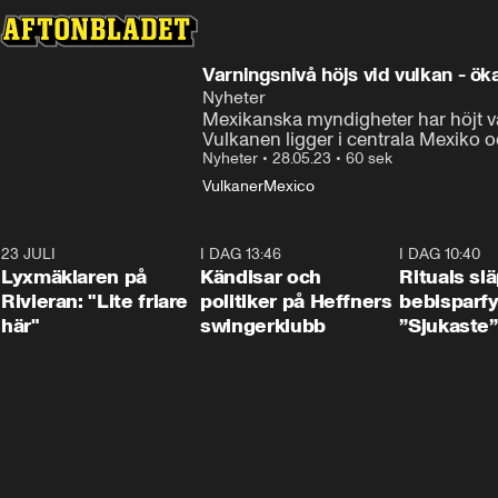
Varningsnivå höjs vid vulkan - öka
Nyheter
Mexikanska myndigheter har höjt var
Vulkanen ligger i centrala Mexiko o
Nyheter
•
28.05.23
•
60 sek
Vulkaner
Mexico
23 JULI
2:02
I DAG 13:46
0:55
I DAG 10:40
Lyxmäklaren på
Kändisar och
Rituals sl
Rivieran: "Lite friare
politiker på Heffners
bebisparf
här"
swingerklubb
”Sjukaste”