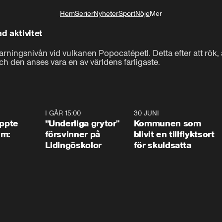
Hem
Serier
Nyheter
Sport
Nöje
Mer
Livsstil
d aktivitet
ningsnivån vid vulkanen Popocatépetl. Detta efter att rök, a
ch den anses vara en av världens farligaste.
1:01
I GÅR 15:00
1:07
30 JUNI
1:2
äppte
”Underliga grytor"
Kommunen som
ym:
försvinner på
blivit en tillflyktsort
Lidingöskolor
för skuldsatta