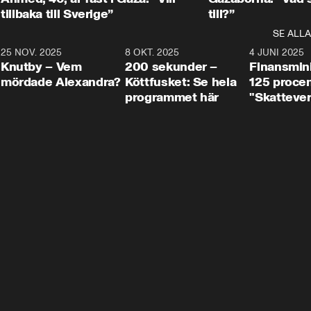
tillbaka till Sverige”
till?”
SE ALLA
3
25 NOV. 2025
31:05
8 OKT. 2025
4:29
4 JUNI 2025
Knutby – Vem
200 sekunder –
Finansmin
mördade Alexandra?
Köttfusket: Se hela
125 procent
programmet här
"Skattever
viktig uppg