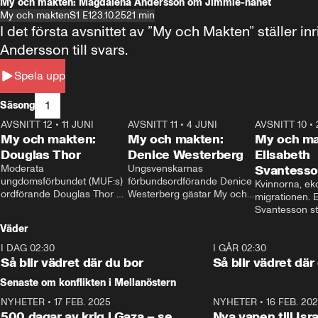
My och makten: Magdalena Andersson om Jimmie-hånet
My och makten
S1 E1
23.10.25
21 min
I det första avsnittet av ”My och Makten” ställe
Andersson till svars.
Spela upp
1
Säsong
AVSNITT 12
•
11 JUNI
26:27
AVSNITT 11
•
4 JUNI
23:40
AVSNITT 10
•
My och makten:
My och makten:
My och ma
Douglas Thor
Denice Westerberg
Elisabeth
Moderata 
Ungsvenskarnas 
Svantess
ungdomsförbundet (MUF:s) 
förbundsordförande Denice 
Kvinnorna, ek
ordförande Douglas Thor 
Westerberg gästar My och 
migrationen. E
gästar My och makten. I 
makten. I avsnittet 
Svantesson stäl
avsnittet diskuteras 
diskuteras migrationsfrågan 
när finansmini
Väder
tonårsutvisningarna och hur 
och hur SD ska locka 
Moderaterna ska locka 
kvinnliga väljare. 
I DAG 02:30
1:06
I GÅR 02:30
väljare till valet i höst. 
Så blir vädret där du bor
Så blir vädret där
Senaste om konflikten i Mellanöstern
NYHETER
•
17 FEB. 2025
0:45
NYHETER
•
16 FEB. 20
500 dagar av krig i Gaza – se
Nya vapen till Isr