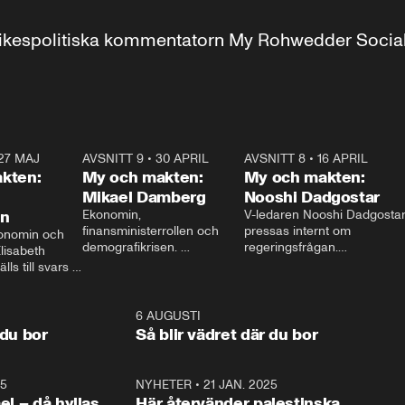
r inrikespolitiska kommentatorn My Rohwedder Soci
27 MAJ
3:51
AVSNITT 9
•
30 APRIL
24:00
AVSNITT 8
•
16 APRIL
25:1
kten:
My och makten:
My och makten:
Mikael Damberg
Nooshi Dadgostar
on
Ekonomin, 
V-ledaren Nooshi Dadgostar
finansministerrollen och 
pressas internt om 
onomin och 
demografikrisen. 
regeringsfrågan.

lisabeth 
Oppositionen ställs till svars 
I Aftonbladets 
ls till svars 
när Socialdemokraternas 
partiledarutfrågning ”My 
stern gästar 
Mikael Damberg gästar My 
och Makten” sätter hon ner 
My och Makten. 
och Makten. 
foten mot kritikerna:

1:06
6 AUGUSTI
1:0
– Vi ställer upp i val. Ska vi 
 du bor
Så blir vädret där du bor
vara med så sitter vi förstås 
25
1:22
NYHETER
•
21 JAN. 2025
0:5
ael – då hyllas
Här återvänder palestinska