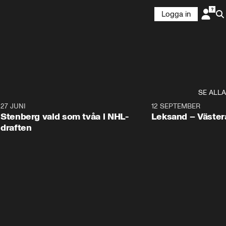
Logga in
SE ALLA
9
27 JUNI
0:49
12 SEPTEMBER
Plus
Stenberg vald som tvåa i NHL-
Leksand – Väster
draften