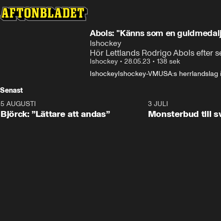
Abols: "Känns som en guldmedalj
Ishockey
Hör Lettlands Rodrigo Abols efter
Ishockey
•
28.05.23
•
138 sek
Ishockey
Ishockey-VM
USA:s herrlandslag 
Senast
5 AUGUSTI
2:08
3 JULI
Björck: ”Lättare att andas”
Monsterbud till 