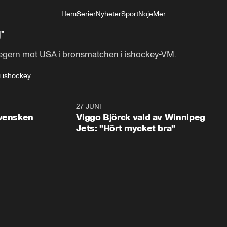
Hem
Serier
Nyheter
Sport
Nöje
Mer
Livsstil
"
 segern mot USA i bronsmatchen i ishockey-VM.
i ishockey
0:30
27 JUNI
0:4
svensken
Viggo Björck vald av Winnipeg
Jets: ”Hört mycket bra”