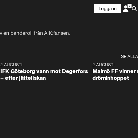
Logga in
 en banderoll från AIK:fansen.
SE ALLA
5
2 AUGUSTI
2:32
2 AUGUSTI
IFK Göteborg vann mot Degerfors
Malmö FF vinner 
– efter jätteilskan
dröminhoppet