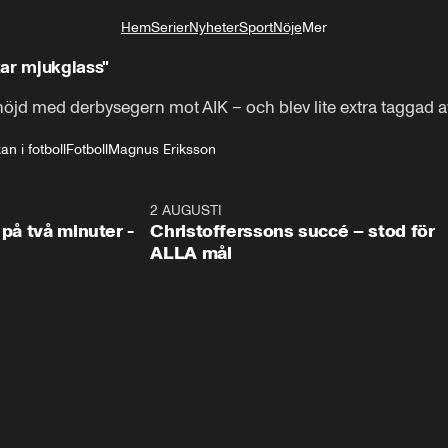
Hem
Serier
Nyheter
Sport
Nöje
Mer
Livsstil
kar mjukglass"
jd med derbysegern mot AIK – och blev lite extra taggad av
an i fotboll
Fotboll
Magnus Eriksson
1:08
2 AUGUSTI
2:5
 på två minuter -
Christofferssons succé – stod för
ALLA mål