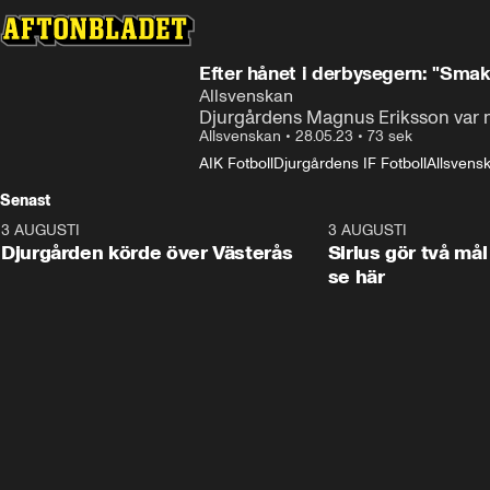
Efter hånet i derbysegern: "Sma
Allsvenskan
Djurgårdens Magnus Eriksson var nö
Allsvenskan
•
28.05.23
•
73 sek
AIK Fotboll
Djurgårdens IF Fotboll
Allsvensk
Senast
3 AUGUSTI
3:00
3 AUGUSTI
Djurgården körde över Västerås
Sirius gör två mål
se här