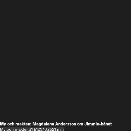
My och makten: Magdalena Andersson om Jimmie-hånet
My och makten
S1 E1
23.10.25
21 min