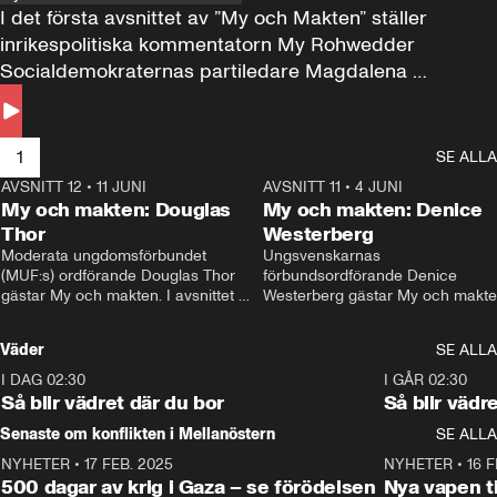
I det första avsnittet av ”My och Makten” ställer 
inrikespolitiska kommentatorn My Rohwedder 
Socialdemokraternas partiledare Magdalena 
Andersson till svars.
1
SE ALLA
AVSNITT 12
•
11 JUNI
26:27
AVSNITT 11
•
4 JUNI
2
My och makten: Douglas
My och makten: Denice
Thor
Westerberg
Moderata ungdomsförbundet 
Ungsvenskarnas 
(MUF:s) ordförande Douglas Thor 
förbundsordförande Denice 
gästar My och makten. I avsnittet 
Westerberg gästar My och makten.
diskuteras tonårsutvisningarna och 
avsnittet diskuteras migrationsfrå
hur Moderaterna ska locka väljare till 
och hur SD ska locka kvinnliga 
Väder
SE ALLA
valet i höst. 
väljare. 
I DAG 02:30
1:06
I GÅR 02:30
Så blir vädret där du bor
Så blir vädr
Senaste om konflikten i Mellanöstern
SE ALLA
NYHETER
•
17 FEB. 2025
0:45
NYHETER
•
16 F
500 dagar av krig i Gaza – se förödelsen
Nya vapen ti