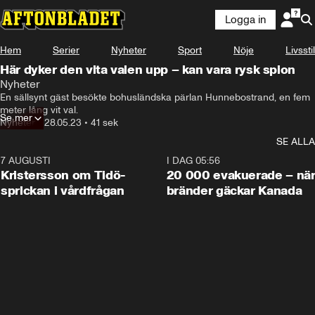
Logga in
Hem
Serier
Nyheter
Sport
Nöje
Livsstil
Här dyker den vita valen upp – kan vara rysk spion
Nyheter
En sällsynt gäst besökte bohusländska pärlan Hunnebostrand, en fem 
meter lång vit val.
Se mer
Nyheter
•
28.05.23
•
41 sek
SE ALLA
7 AUGUSTI
0:42
I DAG 05:56
Kristersson om Tidö-
20 000 evakuerade – nä
sprickan i vårdfrågan
bränder gäckar Kanada