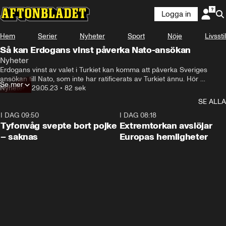
Logga in
Hem
Serier
Nyheter
Sport
Nöje
Livsstil
Så kan Erdogans vinst påverka Nato-ansökan
Nyheter
Det är ett hinder mindre, men jag bedömer också att det 
Erdogans vinst av valet i Turkiet kan komma att påverka Sveriges 
finns andra saker som Turkiet kan komma att utkräva.
ansökan till Nato, som inte har ratificerats av Turkiet ännu. Hör 
Se mer
experten om hur nattens valresultat kan påverka processen.
Nyheter
•
29.05.23
•
82 sek
SE ALLA
I DAG 09:50
0:53
I DAG 08:18
Tyfonvåg svepte bort pojke
Extremtorkan avslöjar
– saknas
Europas hemligheter