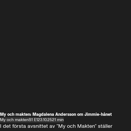
My och makten: Magdalena Andersson om Jimmie-hånet
My och makten
S1 E1
23.10.25
21 min
I det första avsnittet av ”My och Makten” ställer 