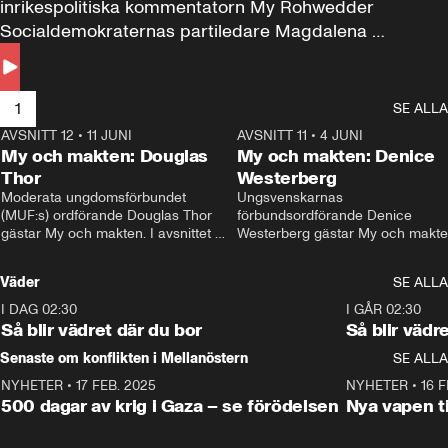
inrikespolitiska kommentatorn My Rohwedder 
Socialdemokraternas partiledare Magdalena 
Andersson till svars.
1
SE ALLA
AVSNITT 12
•
11 JUNI
26:27
AVSNITT 11
•
4 JUNI
2
My och makten: Douglas
My och makten: Denice
Thor
Westerberg
Moderata ungdomsförbundet 
Ungsvenskarnas 
(MUF:s) ordförande Douglas Thor 
förbundsordförande Denice 
gästar My och makten. I avsnittet 
Westerberg gästar My och makten.
diskuteras tonårsutvisningarna och 
avsnittet diskuteras migrationsfrå
hur Moderaterna ska locka väljare till 
och hur SD ska locka kvinnliga 
Väder
SE ALLA
valet i höst. 
väljare. 
I DAG 02:30
1:06
I GÅR 02:30
Så blir vädret där du bor
Så blir vädr
Senaste om konflikten i Mellanöstern
SE ALLA
NYHETER
•
17 FEB. 2025
0:45
NYHETER
•
16 F
500 dagar av krig i Gaza – se förödelsen
Nya vapen ti