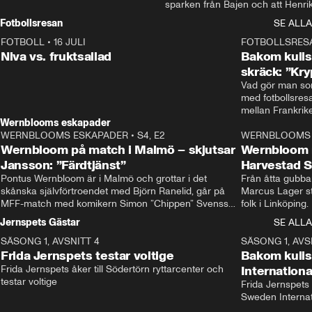
sparken från Bajen och att Henrik
Rydström tar över
Fotbollsresan
SE ALLA
FOTBOLL
•
16 JULI
0:44
FOTBOLLSRES
Niva vs. fruktsallad
Bakom kulis
skräck: ”Kry
Vad gör man som
med fotbollsres
Wernblooms eskapader
WERNBLOOMS ESKAPADER
•
S4, E2
38:23
WERNBLOOMS 
Wernbloom på match i Malmö – skjutsar
Wernbloom 
Jansson: ”Färdtjänst”
Harvestad 
Pontus Wernbloom är i Malmö och grottar i det 
Från åtta gubbar 
skånska självförtroendet med Björn Ranelid, går på 
Marcus Lager sta
MFF-match med komikern Simon ”Chippen” Svensson 
folk i Linköping
och hjälper skadade stjärnbacken Pontus Jansson 
och Wernbloom kl
Jernspets Gästar
SE ALLA
hem. 
SÄSONG 1, AVSNITT 4
13:37
SÄSONG 1, AVS
Frida Jernspets testar voltige
Bakom kuli
Frida Jernspets åker till Södertörn ryttarcenter och 
Internation
testar voltige
Frida Jernspets 
Sweden Interna