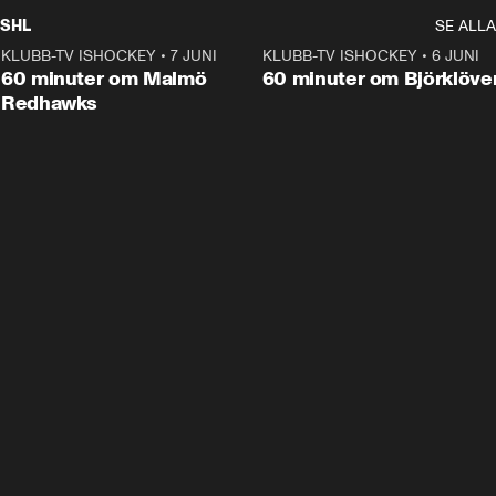
SHL
SE ALLA
KLUBB-TV ISHOCKEY
•
7 JUNI
1:02:53
KLUBB-TV ISHOCKEY
•
6 JUNI
1:0
Plus
60 minuter om Malmö
60 minuter om Björklöve
Redhawks