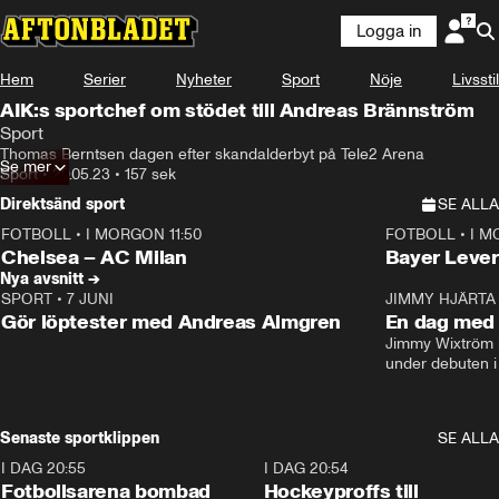
Logga in
Hem
Serier
Nyheter
Sport
Nöje
Livsstil
AIK:s sportchef om stödet till Andreas Brännström
Sport
Thomas Berntsen dagen efter skandalderbyt på Tele2 Arena
Se mer
Sport
•
29.05.23
•
157 sek
Direktsänd sport
SE ALLA
FOTBOLL
•
I MORGON 11:50
FOTBOLL
•
I M
Plus
Plus
Chelsea – AC Milan
Bayer Lever
Nya avsnitt →
SPORT
•
7 JUNI
16:36
JIMMY HJÄRTA
Gör löptester med Andreas Almgren
En dag med 
Jimmy Wixtröm 
under debuten i
Senaste sportklippen
SE ALLA
I DAG 20:55
0:29
I DAG 20:54
Fotbollsarena bombad
Hockeyproffs till