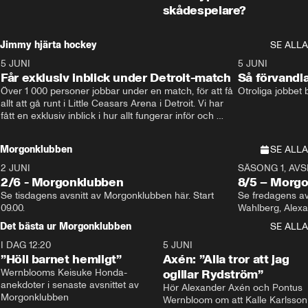
skådespelare?
Jimmy hjärta hockey
SE ALLA
5 JUNI
11:14
5 JUNI
Får exklusiv inblick under Detroit-match
Så förvandl
Över 1 000 personer jobbar under en match, för att få 
Otroliga jobbet
allt att gå runt i Little Ceasars Arena i Detroit. Vi har 
fått en exklusiv inblick i hur allt fungerar inför och 
under match i världens bästa hockeyliga
Morgonklubben
SE ALLA
2 JUNI
SÄSONG 1, AVSN
2/6 - Morgonklubben
8/5 – Morg
Se tisdagens avsnitt av Morgonklubben här. Start 
Se fredagens av
09.00. 
Det bästa ur Morgonklubben
SE ALLA
I DAG 12:20
1:14
5 JUNI
”Höll barnet hemligt”
Axén: ”Alla tror att jag
Wernblooms Keisuke Honda-
ogillar Rydström”
anekdoter i senaste avsnittet av 
Hör Alexander Axén och Pontus 
Morgonklubben
Wernbloom om att Kalle Karlsson 