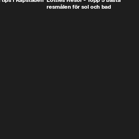
 tips i Kapstaden
Lotties Resor - Topp 5 bästa
resmålen för sol och bad