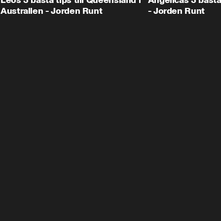
Leos 3 bästa tips till Queensland i
Angelicas 3 bästa
Australien - Jorden Runt
- Jorden Runt