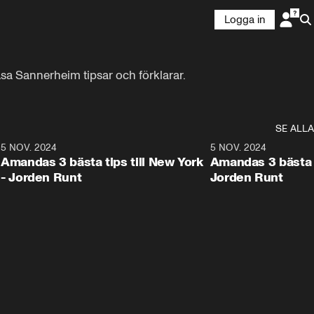
Logga in
Åsa Sannerheim tipsar och förklarar.
SE ALLA
8
5 NOV. 2024
1:21
5 NOV. 2024
Amandas 3 bästa tips till New York
Amandas 3 bästa ti
- Jorden Runt
Jorden Runt