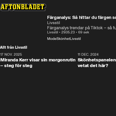
Färganalys: Så hittar du färgen 
Livsstil
Färganalys trendar på Tiktok – så f
Livsstil
•
29.05.23
•
69 sek
Mode
Skönhet
Livsstil
Allt från Livsstil
17 NOV. 2025
1:33
11 DEC. 2024
Miranda Kerr visar sin morgonrutin
Skönhetspanelen 
– steg för steg
vetat det här?