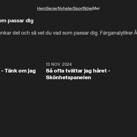
Hem
Serier
Nyheter
Sport
Nöje
Mer
Livsstil
som passar dig
unkar det och så vet du vad som passar dig. Färganalytiker 
1:16
13 NOV. 2024
1:1
- Tänk om jag
Så ofta tvättar jag håret -
Skönhetspanelen