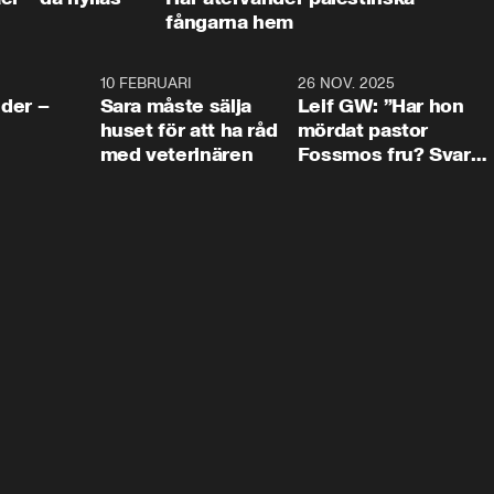
fångarna hem
4:24
10 FEBRUARI
4:13
26 NOV. 2025
8:1
der –
Sara måste sälja
Leif GW: ”Har hon
huset för att ha råd
mördat pastor
med veterinären
Fossmos fru? Svar
nej.”