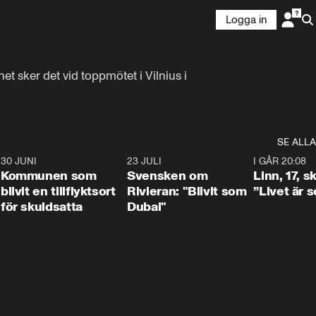
Logga in
 sker det vid toppmötet i Vilnius i 
SE ALLA
7
30 JUNI
1:24
23 JULI
1:42
I GÅR 20:08
Kommunen som
Svensken om
Linn, 17, s
blivit en tillflyktsort
Rivieran: "Blivit som
”Livet är 
för skuldsatta
Dubai"