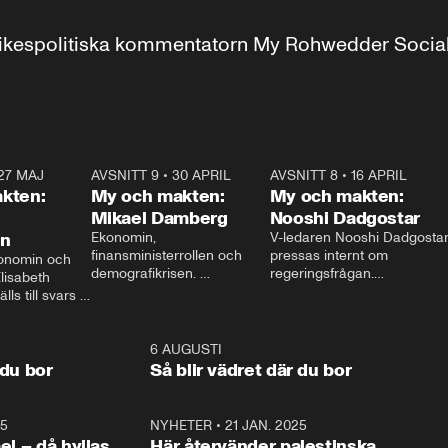
r inrikespolitiska kommentatorn My Rohwedder Soci
27 MAJ
3:51
AVSNITT 9
•
30 APRIL
24:00
AVSNITT 8
•
16 APRIL
25:1
kten:
My och makten:
My och makten:
Mikael Damberg
Nooshi Dadgostar
on
Ekonomin, 
V-ledaren Nooshi Dadgostar
finansministerrollen och 
pressas internt om 
onomin och 
demografikrisen. 
regeringsfrågan.

lisabeth 
Oppositionen ställs till svars 
I Aftonbladets 
ls till svars 
när Socialdemokraternas 
partiledarutfrågning ”My 
stern gästar 
Mikael Damberg gästar My 
och Makten” sätter hon ner 
My och Makten. 
och Makten. 
foten mot kritikerna:

1:06
6 AUGUSTI
1:0
– Vi ställer upp i val. Ska vi 
 du bor
Så blir vädret där du bor
vara med så sitter vi förstås 
25
1:22
NYHETER
•
21 JAN. 2025
0:5
ael – då hyllas
Här återvänder palestinska