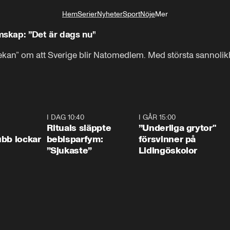
Hem
Serier
Nyheter
Sport
Nöje
Mer
Livsstil
skap: ”Det är dags nu”
ekan” om att Sverige blir Natomedlem. Med största sannolikhet
0:55
I DAG 10:40
1:01
I GÅR 15:00
1:0
Rituals släppte
”Underliga grytor"
bb lockar
bebisparfym:
försvinner på
”Sjukaste”
Lidingöskolor