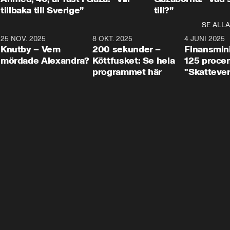
tillbaka till Sverige”
till?”
SE ALLA
3
25 NOV. 2025
31:05
8 OKT. 2025
4:29
4 JUNI 2025
Knutby – Vem
200 sekunder –
Finansmin
mördade Alexandra?
Köttfusket: Se hela
125 procent
programmet här
"Skattever
viktig uppg