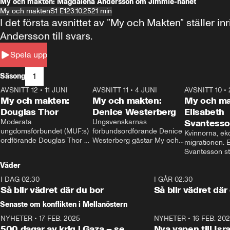
My och makten: Magdalena Andersson om Jimmie-hånet
My och makten
S1 E1
23.10.25
21 min
I det första avsnittet av ”My och Makten” ställe
Andersson till svars.
Spela upp
1
Säsong
AVSNITT 12
•
11 JUNI
26:27
AVSNITT 11
•
4 JUNI
23:40
AVSNITT 10
•
My och makten:
My och makten:
My och ma
Douglas Thor
Denice Westerberg
Elisabeth
Moderata 
Ungsvenskarnas 
Svantess
ungdomsförbundet (MUF:s) 
förbundsordförande Denice 
Kvinnorna, ek
ordförande Douglas Thor 
Westerberg gästar My och 
migrationen. E
gästar My och makten. I 
makten. I avsnittet 
Svantesson stäl
avsnittet diskuteras 
diskuteras migrationsfrågan 
när finansmini
Väder
tonårsutvisningarna och hur 
och hur SD ska locka 
Moderaterna ska locka 
kvinnliga väljare. 
I DAG 02:30
1:06
I GÅR 02:30
väljare till valet i höst. 
Så blir vädret där du bor
Så blir vädret där
Senaste om konflikten i Mellanöstern
NYHETER
•
17 FEB. 2025
0:45
NYHETER
•
16 FEB. 20
500 dagar av krig i Gaza – se
Nya vapen till Isr