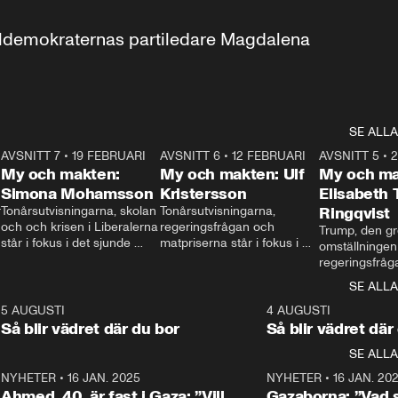
aldemokraternas partiledare Magdalena 
SE ALLA
7
AVSNITT 7
•
19 FEBRUARI
24:30
AVSNITT 6
•
12 FEBRUARI
27:30
AVSNITT 5
•
My och makten:
My och makten: Ulf
My och ma
Simona Mohamsson
Kristersson
Elisabeth
 
Tonårsutvisningarna, skolan 
Tonårsutvisningarna, 
Ringqvist
och och krisen i Liberalerna 
regeringsfrågan och 
Trump, den gr
står i fokus i det sjunde 
matpriserna står i fokus i 
omställningen
avsnittet av ”My och 
det sjätte avsnittet av ”My 
regeringsfråga
makten”. Se när 
och makten”. Se när 
centrum i det 
SE ALLA
Aftonbladets inrikespolitiska 
Aftonbladets inrikespolitiska 
avsnittet av ”
kommentator My 
kommentator My 
6
5 AUGUSTI
1:06
4 AUGUSTI
Makten”. Se nä
Rohwedder ställer 
Rohwedder ställer 
Så blir vädret där du bor
Så blir vädret där
Aftonbladets in
utbildnings- och 
statsminister Ulf Kristersson 
kommentator 
SE ALLA
integrationsminister Simona 
till svars.
Rohwedder stäl
Mohamsson till svars.
Centerpartiets
2
NYHETER
•
16 JAN. 2025
1:01
NYHETER
•
16 JAN. 20
Thand Ring till
Ahmed, 40, är fast i Gaza: ”Vill
Gazaborna: ”Vad s