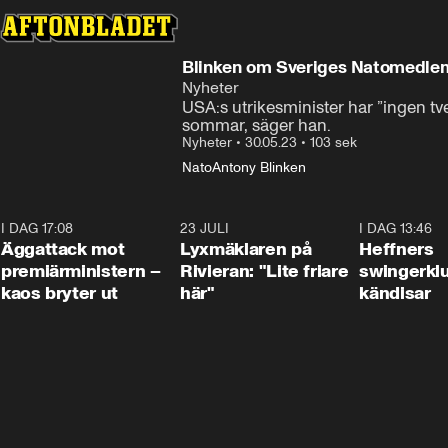
Blinken om Sveriges Natomedlem
Nyheter
USA:s utrikesminister har ”ingen tv
sommar, säger han.
Nyheter
•
30.05.23
•
103 sek
Nato
Antony Blinken
I DAG 17:08
0:37
23 JULI
2:02
I DAG 13:46
Äggattack mot
Lyxmäklaren på
Heffners
premiärministern –
Rivieran: "Lite friare
swingerklu
kaos bryter ut
här"
kändisar