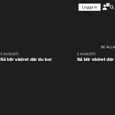
Logga in
SE ALLA
6
3 AUGUSTI
1:06
2 AUGUSTI
Så blir vädret där du bor
Så blir vädret där