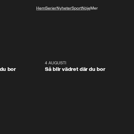
Hem
Serier
Nyheter
Sport
Nöje
Mer
Livsstil
1:06
4 AUGUSTI
1:0
 du bor
Så blir vädret där du bor