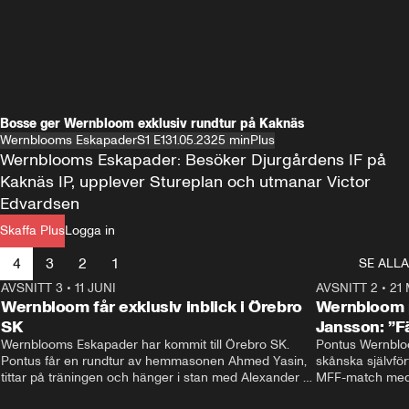
Bosse ger Wernbloom exklusiv rundtur på Kaknäs
Wernblooms Eskapader
S1 E1
31.05.23
25 min
Plus
Wernblooms Eskapader: Besöker Djurgårdens IF på 
Kaknäs IP, upplever Stureplan och utmanar Victor 
Edvardsen
Skaffa Plus
Logga in
4
3
2
1
SE ALLA
AVSNITT 3
•
11 JUNI
48:33
AVSNITT 2
•
21
Wernbloom får exklusiv inblick i Örebro
Wernbloom p
SK
Jansson: ”F
Wernblooms Eskapader har kommit till Örebro SK. 
Pontus Wernbloo
Pontus får en rundtur av hemmasonen Ahmed Yasin, 
skånska självför
tittar på träningen och hänger i stan med Alexander 
MFF-match med 
Axén, får en pratstund med huvudtränare Rikard 
och hjälper ska