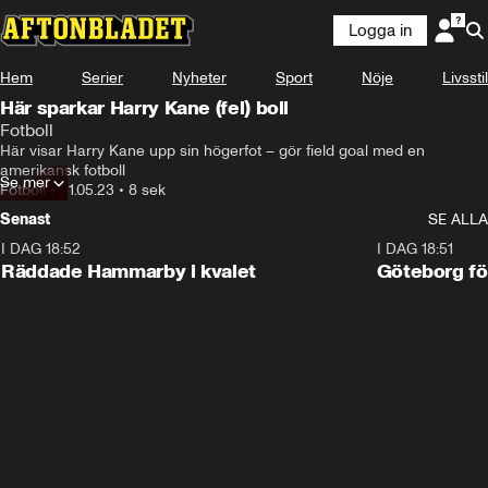
Logga in
Hem
Serier
Nyheter
Sport
Nöje
Livsstil
Här sparkar Harry Kane (fel) boll
Fotboll
Här visar Harry Kane upp sin högerfot – gör field goal med en 
amerikansk fotboll
Se mer
Fotboll
•
31.05.23
•
8 sek
Senast
SE ALLA
I DAG 18:52
2:17
I DAG 18:51
Räddade Hammarby i kvalet
Göteborg för