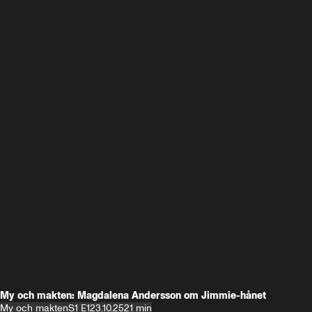
My och makten: Magdalena Andersson om Jimmie-hånet
My och makten
S1 E1
23.10.25
21 min