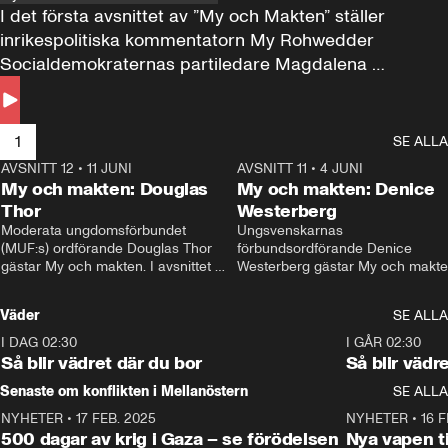
I det första avsnittet av ”My och Makten” ställer 
inrikespolitiska kommentatorn My Rohwedder 
Socialdemokraternas partiledare Magdalena 
Andersson till svars.
1
SE ALLA
AVSNITT 12
•
11 JUNI
26:27
AVSNITT 11
•
4 JUNI
2
My och makten: Douglas
My och makten: Denice
Thor
Westerberg
Moderata ungdomsförbundet 
Ungsvenskarnas 
(MUF:s) ordförande Douglas Thor 
förbundsordförande Denice 
gästar My och makten. I avsnittet 
Westerberg gästar My och makten.
diskuteras tonårsutvisningarna och 
avsnittet diskuteras migrationsfrå
hur Moderaterna ska locka väljare till 
och hur SD ska locka kvinnliga 
Väder
SE ALLA
valet i höst. 
väljare. 
I DAG 02:30
1:06
I GÅR 02:30
Så blir vädret där du bor
Så blir vädr
Senaste om konflikten i Mellanöstern
SE ALLA
NYHETER
•
17 FEB. 2025
0:45
NYHETER
•
16 F
500 dagar av krig i Gaza – se förödelsen
Nya vapen ti