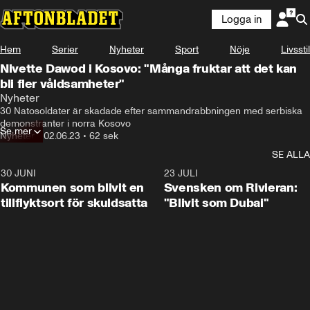
Logga in
Hem
Serier
Nyheter
Sport
Nöje
Livsstil
Nivette Dawod i Kosovo: "Många fruktar att det kan
bli fler våldsamheter"
Nyheter
30 Natosoldater är skadade efter sammandrabbningen med serbiska 
demonstranter i norra Kosovo
Se mer
Nyheter
•
02.06.23
•
62 sek
SE ALLA
30 JUNI
1:24
23 JULI
Kommunen som blivit en
Svensken om Rivieran:
tillflyktsort för skuldsatta
"Blivit som Dubai"