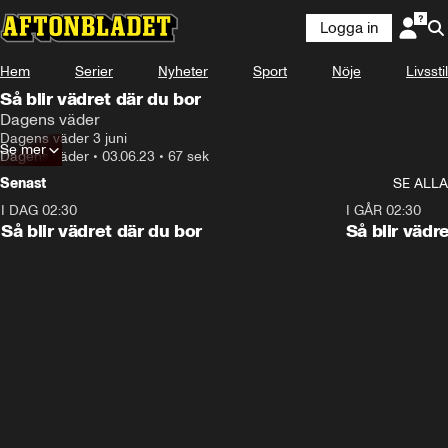
Logga in
Hem
Serier
Nyheter
Sport
Nöje
Livsstil
Så blir vädret där du bor
Dagens väder
Dagens väder 3 juni
Se mer
Dagens väder
•
03.06.23
•
67 sek
Senast
SE ALLA
I DAG 02:30
1:06
I GÅR 02:30
Så blir vädret där du bor
Så blir vädr